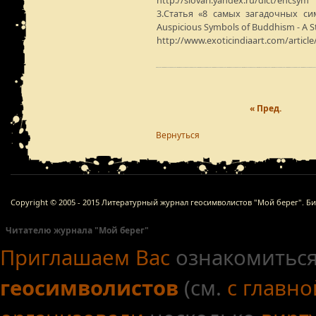
http://slovari.yandex.ru/dict/encsym
3.Статья «8 самых загадочных си
Auspicious Symbols of Buddhism - A St
http://www.exoticindiaart.com/articl
« Пред.
Вернуться
Copyright © 2005 - 2015 Литературный журнал геосимволистов "Мой берег". Б
Читателю журнала "Мой берег"
Приглашаем Вас
ознакомиться
геосимволистов
(см.
с главн