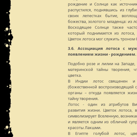
рождение и Солнце как источник
распустился, поднявшись из глуб
своих лепестках бытие, вопло
божества, золотого младенца: из л
Восходящее Солнце также часто
который поднимается из лотоса,
Цветок лотоса мог служить троном 
3.6. Ассоциация лотоса с му
появлением жизни - рождением.
Подобно розе и лилии на Западе, 
материнской тайны творения, ч
цветка.
В Индии лотос священен и 
(божественной воспроизводящей с
органы – откуда появляется жиз
тайну творения.
Лотос - один из атрибутов Виш
развития жизни. Цветок лотоса,
символизирует Вселенную, возник
и является одним из обличий суп
красоты Лакшми.
В Египте голубой лотос, цв