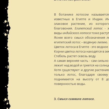
В ботанике лотосом называется
известных в Египте и Индии.
И
злаковое растение, из которо
благовония.
Египетский лотос
- э
виды
индийского лотоса
тоже растут
Яснее всего смысл обозначения л
египетский лотос – водяную лилию.
Цветок лотоса в Египте - это водное
Корни цветка лотоса находятся в зем
Стебель растет сквозь воду.
А самая верхняя часть - сам сильн
лежит над водой и греется на солнц
Хотя существуют и другие растени
только лотос, благодаря своему
поднимается на высоту от 8 д
поверхностью воды.
3.
Смысл символа лотоса
.