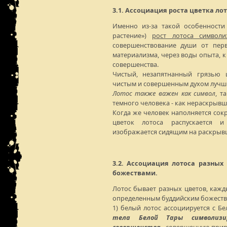
3.1. Ассоциация роста цветка ло
Именно из-за такой особенности 
растение»)
рост лотоса символи
совершенствование души от пер
материализма, через воды опыта, 
совершенства.
Чистый, незапятнанный грязью 
чистым и совершенным духом лучши
Лотос также важен как символ
, т
темного человека - как нераскрывш
Когда же человек наполняется сок
цветок лотоса распускается и
изображается сидящим на раскрывш
3.2. Ассоциация лотоса разных
божествами.
Лотос бывает разных цветов, кажд
определенным буддийским божеств
1) белый лотос ассоциируется с Б
тела Белой Тары символизир