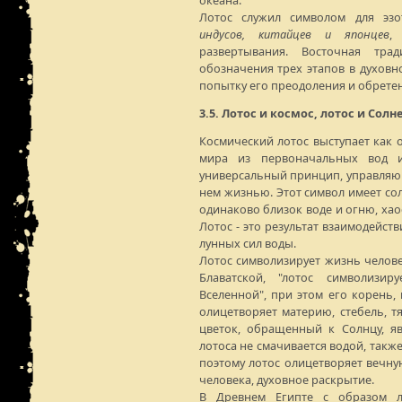
океана.
Лотос служил символом для эз
индусов, китайцев и японцев
,
развертывания. Восточная тра
обозначения трех этапов в духовно
попытку его преодоления и обрете
3.5. Лотос и космос, лотос и Сол
Космический лотос выступает как 
мира из первоначальных вод и
универсальный принцип, управля
нем жизнью. Этот символ имеет со
одинаково близок воде и огню, хао
Лотос - это результат взаимодейст
лунных сил воды.
Лотос символизирует жизнь человек
Блаватской, "лотос символизи
Вселенной", при этом его корень,
олицетворяет материю, стебель, тя
цветок, обращенный к Солнцу, яв
лотоса не смачивается водой, также
поэтому лотос олицетворяет вечн
человека, духовное раскрытие.
В Древнем Египте с образом ло