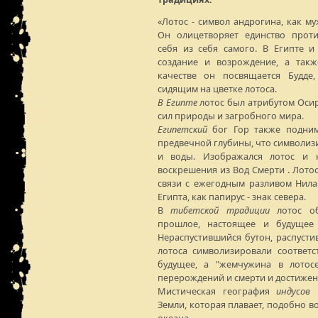
«Лотос - символ андрогина, как му
Он олицетворяет единство прот
себя из себя самого. В Египте 
создание и возрождение, а так
качестве он посвящается Будде
сидящим на цветке лотоса.
В Египте
лотос был атрибутом Осир
сил природы и загробного мира.
Египетский
бог Гор также поднима
предвечной глубины, что символиз
и воды. Изображался лотос и 
воскрешения из Вод Смерти . Лото
связи с ежегодным разливом Нила
Египта, как папирус - знак севера.
В
тибетской традиции
лотос об
прошлое, настоящее и будущее 
Нераспустившийся бутон, распусти
лотоса символизировали соответ
будущее, а "жемчужина в лотос
перерождений и смерти и достижен
Мистическая география
индусов
в
Земли, которая плавает, подобно в