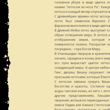
головном уборе в виде цветка ло
назван "лотосом из носа Ра". Кажд
лотоса и каждый вечер опускается в
С древнейших времен лотос ассоц
лотос был символом
Верхнего 
фараонов выполнялся в виде цветка
В
Древней Индии
лотос выступает к
образ сотворения мира. В лотосе 
отображение земли, которая п
поверхности океана. Раскрытая ч
посредине, - гора богов Меру.
В Упанишадах творцом и хранителе
начало, середина и конец всего мир
его пупа вырастает цветок лотос
созидающий миры. В центре небес
Ганг, дворец Вишну окружают п
красными лотосами, которые блестя
С лотосом связана супруга Вишн
богатства и красоты. Согласно о
асуры пахтали океан, из него с ло
другим представлениям, Лакшм
творения, всплыв из первозданных в
имена Падма или Камала ("лотосная"
большинства индуистских и наи