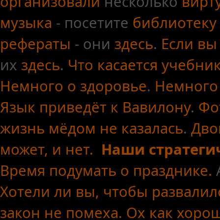
организовали
несколько
вирт
музыка
- посетите
библиотеку
рефераты
- они
здесь
.
Если вы
их
здесь
.
Что касается
учебни
Немного о здоровье
.
Немного
Язык приведёт к Вавилону
.
Фо
жизнь мёдом не казалась
.
Дво
может, и нет.
Наши стратеги
Время подумать о празднике.
Хотели ли вы, чтобы развалил
закон не помеха.
Ох как хоро