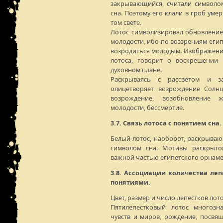
закрывающийся, считали символо
сна. Поэтому его клали в гроб уме
том свете.
Лотос символизировал обновлени
молодости, ибо по воззрениям егип
возродиться молодым. Изображени
лотоса, говорит о воскрешении
духовном плане.
Раскрываясь с рассветом и за
олицетворяет возрождение Солнц
возрождение, возобновление 
молодости, бессмертие.
3.7. Связь лотоса с понятием сна.
Белый лотос, наоборот, раскрыва
символом сна. Мотивы раскрыто
важной частью египетского орнаме
3.8. Ассоциации количества ле
понятиями.
Цвет, размер и число лепестков лот
Пятилепестковый лотос многозн
чувств и миров, рождение, посвящ