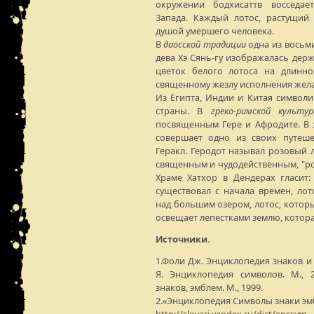
окружении бодхисаттв восседае
Запада. Каждый лотос, растущий 
душой умершего человека.
В
даосской традиции
одна из восьм
дева Хэ Сянь-гу изображалась держ
цветок белого лотоса на длинно
священному жезлу исполнения жел
Из Египта, Индии и Китая символи
страны. В
греко-римской культур
посвященным Гере и Афродите. В 
совершает одно из своих путеше
Геракл. Геродот называл розовый 
священным и чудодейственным, "ро
Храме Хатхор в Дендерах гласит:
существовал с начала времен, ло
над большим озером, лотос, которы
освещает лепестками землю, котора
Источники.
1.Фоли Дж. Энциклопедия знаков и 
Я. Энциклопедия символов. М., 
знаков, эмблем. М., 1999.
2.«Энциклопедия Символы знаки э