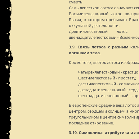
смерть.
Семь лепестков лотоса означают се
Восьмилепестковый лотос воспр
Бытия, в котором пребывает Брах
оккультной деятельности.
Девятилепестковый лотос
двенадцатилепестковый - Вселенной
3.9. Связь лотоса с разным ко
органами тела.
Кроме того, цветок лотоса изображ
четырехлепестковый - крестцо
шестилепестковый - простату,
десятилепестковый - солнечное
двенадцатилепестковый - серд
шестнадцатилепестковый - гор
В европейские Средние века лотос 
центром, сердцем и солнцем, а мно
треугольником в центре символизи
последнее откровение.
3.10. Символика, атрибутика и ло