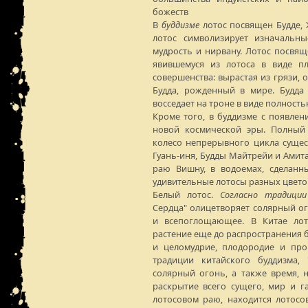
божеств
В
буддизме
лотос посвящен Будде, 
лотос символизирует изначальны
мудрость и нирвану. Лотос посвящ
явившемуся из лотоса в виде п
совершенства: вырастая из грязи, о
Будда, рожденный в мире. Будда 
восседает на троне в виде полност
Кроме того, в буддизме с появлен
новой космической эры. Полный 
колесо непрерывного цикла сущес
Гуань-иня, Будды Майтрейи и Амита
раю Вишну, в водоемах, сделанны
удивительные лотосы разных цвето
Белый лотос.
Согласно традиции
Сердца" олицетворяет солярный ог
и всепоглощающее. В Китае лот
растение еще до распространения б
и целомудрие, плодородие и про
традиции китайского буддизма, 
солярный огонь, а также время,
раскрытие всего сущего, мир и г
лотосовом раю, находится лотосов