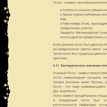
Лотос - элемент своеобразной рели
в Египте
он означал священное
в Греции
служил любовным ложем
Ида.
в Риме
нимфа Лотис, преследуе
превратилась в лотос.
Овидий в "Метаморфозах" опис
лотоса Дриопа превратилась в 
Если у римлян лотос был цветком Ап
он превратился в "цветок Света",
си
Также лотос был траурным цветком 
христиан.
3.11. Эзотерическое значение лот
Розовый Лотос - символ присутствия
Лотос символизирует прошлое, на
каждое растение имеет бутоны, 
Лотос – это «мир развивающейся
(Дж. Кэмпбелл).
Лотос символ процветания и плодо
и плодородия лотос был атр
растительности Нефертума, ко