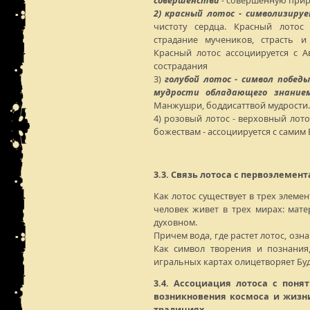
совершенства
- совершенную прир
2) красный лотос - символизиру
чистоту сердца. Красный лотос 
страдание мучеников, страсть и
Красный лотос ассоциируется с А
сострадания
3)
голубой лотос - символ побед
мудрости обладающего знание
Манжушри, боддисаттвой мудрости.
4) розовый лотос - верховный лото
божествам - ассоциируется с самим 
3.3. Связь лотоса с первоэлемен
Как лотос существует в трех элемент
человек живет в трех мирах: мат
духовном.
Причем вода, где растет лотос, оз
Как символ творения и познания
игральных картах олицетворяет Буд
3.4. Ассоциация лотоса с поня
возникновения космоса и жизни
традициях.