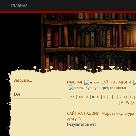
ГЛАВНАЯ
Загрузка...
ГЛАВНАЯ
САЙТ НА ЛАДОНИ
Культура средневековья
DA
Все
|
0-9
|
A
|
B
|
C
|
D
|
E
|
F
|
G
|
H
|
I
|
J
|
V
|
W
|
X
САЙТ НА ЛАДОНИ
Мировая культура
другу: B
Результатов нет