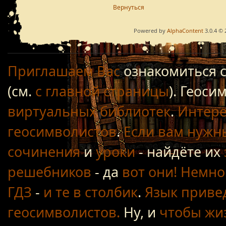
Вернуться
Powered by
AlphaContent
3.0.4 © 
Приглашаем Вас
ознакомиться 
(см.
с главной страницы
). Геос
виртуальных библиотек
.
Интере
геосимволистов
.
Если вам нужн
сочинения
и
уроки
- найдёте их
решебников
- да
вот они!
Немно
ГДЗ
-
и те в столбик
.
Язык приве
геосимволистов.
Ну, и
чтобы жиз