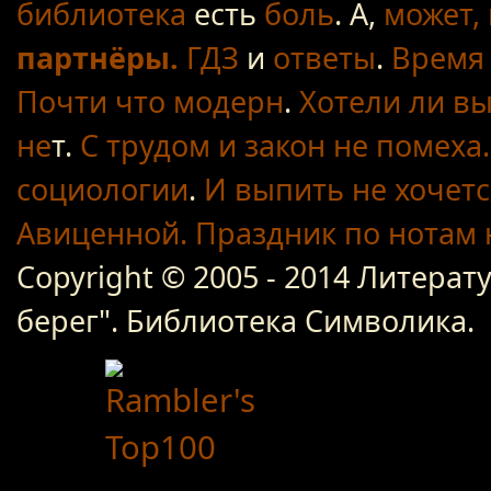
библиотека
есть
боль
. А,
может, 
партнёры.
ГДЗ
и
ответы
.
Время 
Почти что модерн
.
Хотели ли вы
не
т.
С трудом
и закон не помеха.
социологии
.
И выпить не хочетс
Авиценной.
Праздник по нотам
Copyright © 2005 - 2014 Литер
берег". Библиотека Символика.