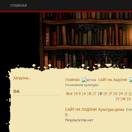
ГЛАВНАЯ
Загрузка...
ГЛАВНАЯ
САЙТ НА ЛАДОНИ
Сочинение культура
DA
Все
|
0-9
|
A
|
B
|
C
|
D
|
E
|
F
|
G
|
H
|
I
|
J
|
V
|
W
|
X
САЙТ НА ЛАДОНИ
Культура урока
Соч
D
Результатов нет