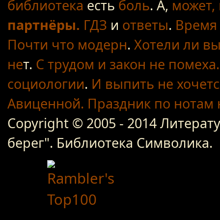
библиотека
есть
боль
. А,
может, 
партнёры.
ГДЗ
и
ответы
.
Время 
Почти что модерн
.
Хотели ли вы
не
т.
С трудом
и закон не помеха.
социологии
.
И выпить не хочетс
Авиценной.
Праздник по нотам
Copyright © 2005 - 2014 Литер
берег". Библиотека Символика.