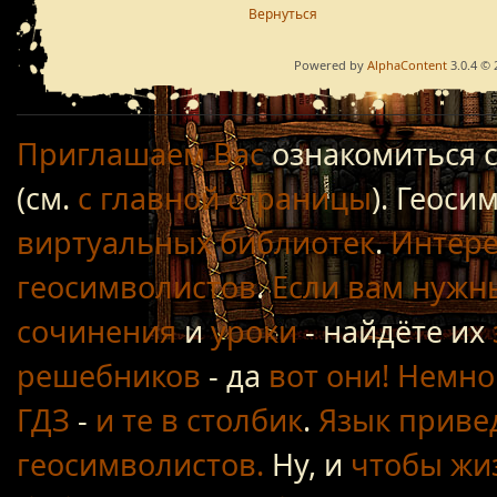
Вернуться
Powered by
AlphaContent
3.0.4 © 
Приглашаем Вас
ознакомиться 
(см.
с главной страницы
). Геос
виртуальных библиотек
.
Интере
геосимволистов
.
Если вам нужн
сочинения
и
уроки
- найдёте их
решебников
- да
вот они!
Немно
ГДЗ
-
и те в столбик
.
Язык приве
геосимволистов.
Ну, и
чтобы жиз