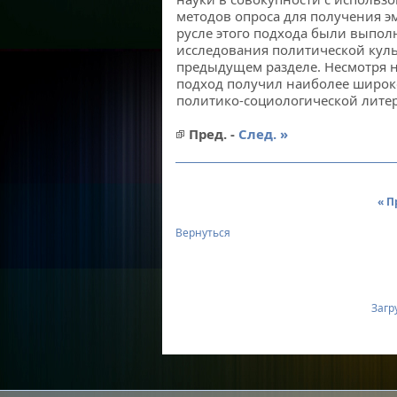
методов опро­са для получения 
русле этого подхода были выпол
исследования политической куль
предыдущем разделе. Несмотря н
подход получил наиболее широк
политико-социо­логической литер
Пред. -
След. »
« П
Вернуться
Загру