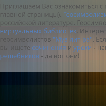
Приглашаем Вас ознакомиться с 
главной страницы).
Геосимволиз
российской литературе. Геосимв
виртуальных библиотек
. Интере
геосимволистов
"Муз-лит-ра"
. Е
вы ищете
сочинения
и
уроки
- на
решебников
- да вот они!