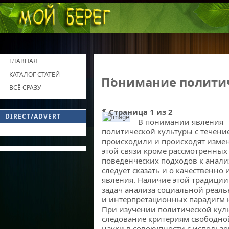
ГЛАВНАЯ
КАТАЛОГ СТАТЕЙ
Понимание полити
ВСЁ СРАЗУ
Страница 1 из 2
DIRECT/ADVERT
В понимании явления
Политическая культура
политической культуры с те­чен
происходили и происходят измен
этой связи кроме рассмотренны
поведен­ческих подходов к анал
следует сказать и о качественно
явления. Наличие этой традиции
задач анализа социальной реаль
и интерпрета­ционных парадигм 
При изучении политической куль
следование критериям свободной
науки в совокупности с ис­поль