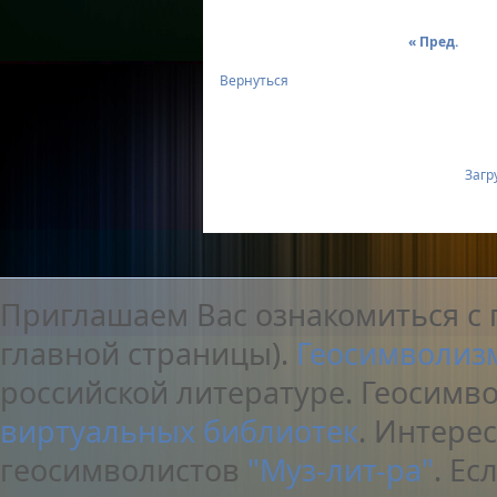
« Пред.
Вернуться
Загру
Приглашаем Вас ознакомиться с 
главной страницы).
Геосимволиз
российской литературе. Геосимв
виртуальных библиотек
. Интере
геосимволистов
"Муз-лит-ра"
. Е