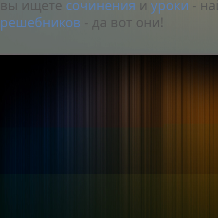
вы ищете
сочинения
и
уроки
- на
решебников
- да вот они!