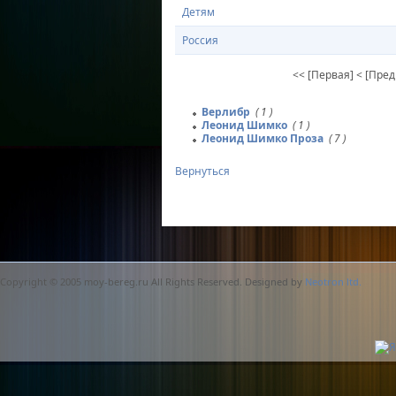
Детям
Россия
<< [Первая]
< [Пре
Верлибр
( 1 )
Леонид Шимко
( 1 )
Леонид Шимко Проза
( 7 )
Вернуться
Copyright © 2005 moy-bereg.ru All Rights Reserved. Designed by
Neotron ltd.