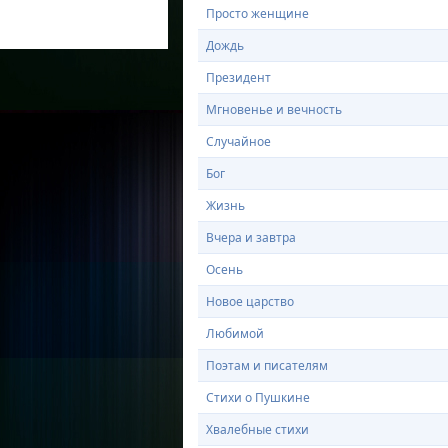
Просто женщине
Дождь
Президент
Мгновенье и вечность
Случайное
Бог
Жизнь
Вчера и завтра
Осень
Новое царство
Любимой
Поэтам и писателям
Стихи о Пушкине
Хвалебные стихи