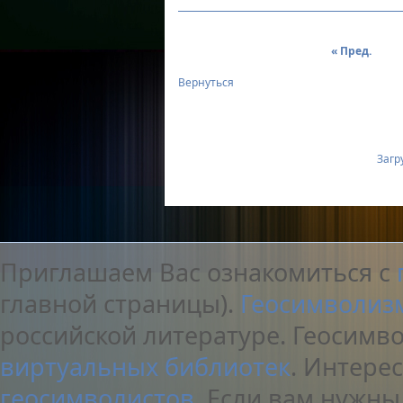
« Пред.
Вернуться
Загру
Приглашаем Вас ознакомиться с
главной страницы).
Геосимволиз
российской литературе. Геосимв
виртуальных библиотек
. Интере
геосимволистов
. Если вам нужн