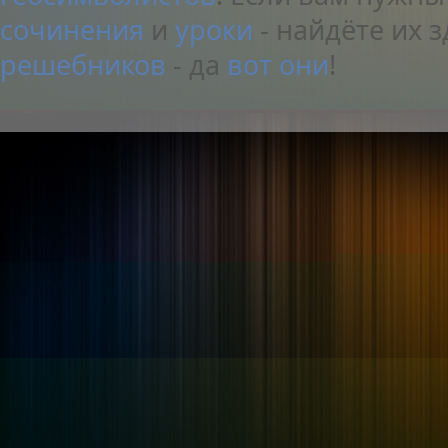
сочинения
и
уроки
- найдёте их з
решебников
- да
вот они
!