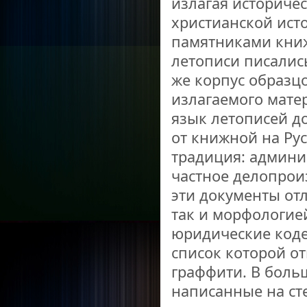
излагая историчес
христианской исто
памятниками книж
летописи писалис
же корпус образц
излагаемого мате
язык летописей д
от книжной на Ру
традиция: админи
частное делопрои
эти документы от
так и морфологие
юридические коде
список которой о
граффити. В боль
написанные на ст