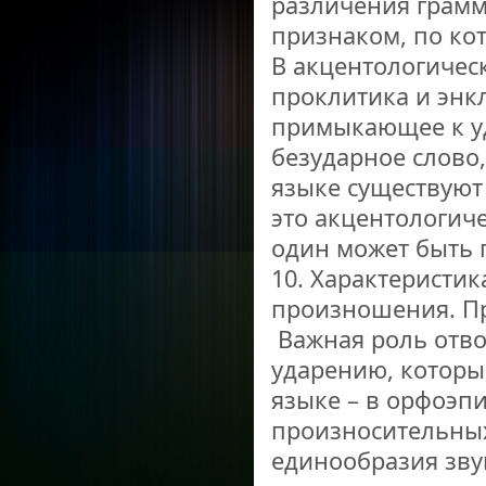
различения грамм
признаком, по ко
В акцентологичес
проклитика и энкл
примыкающее к уд
безударное слово,
языке существуют
это акцентологич
один может быть
10. Характеристик
произношения. Пр
Важная роль отв
ударению, которы
языке – в орфоэпи
произносительны
единообразия зву