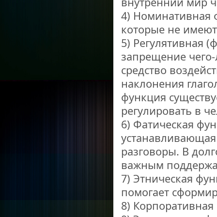
внутренний мир ч
4) Номинативная ф
которые не имеют
5) Регулятивная (
запрещение чего-
средство воздейс
наклонения глаго
функция существуе
регулировать в ч
6) Фатическая фун
устанавливающая 
разговоры. В дол
важным поддержа
7) Этническая фун
помогает сформир
8) Корпоративная