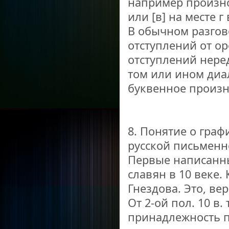
например произно
или [в] на месте г в
В обычном разго
отступлений от о
отступлений нере
том или ином диа
буквенное произн
8. Понятие о граф
русской письменн
Первые написанны
славян в 10 веке. 
Гнездова. Это, ве
От 2-ой пол. 10 в
принадлежность п