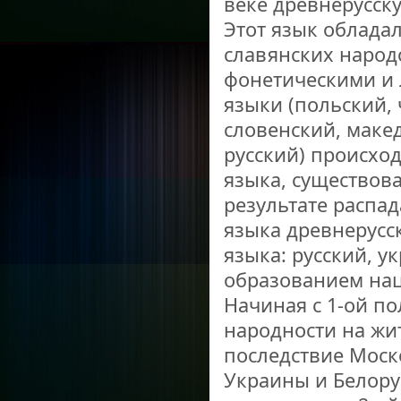
веке древнерусску
Этот язык облада
славянских народ
фонетическими и 
языки (польский,
словенский, макед
русский) происход
языка, существовав
результате распад
языка древнерусс
языка: русский, у
образованием на
Начиная с 1-ой по
народности на жи
последствие Моск
Украины и Белорус