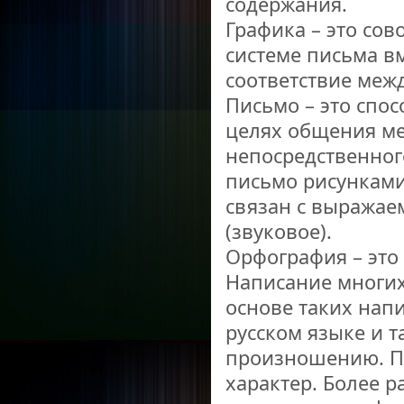
содержания.
Графика – это сов
системе письма в
соответствие меж
Письмо – это спо
целях общения ме
непосредственног
письмо рисунками
связан с выражае
(звуковое).
Орфография – это 
Написание многих
основе таких нап
русском языке и т
произношению. П
характер. Более 