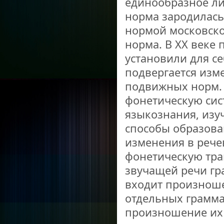
единообразное л
норма зародилась 
нормой московског
норма. В XX веке
установили для с
подвергается изм
подвижных норм.
фонетическую сист
языкознания, изу
способы образован
изменения в рече
фонетическую тра
звучащей речи гр
входит произноше
отдельных граммат
произношение их 