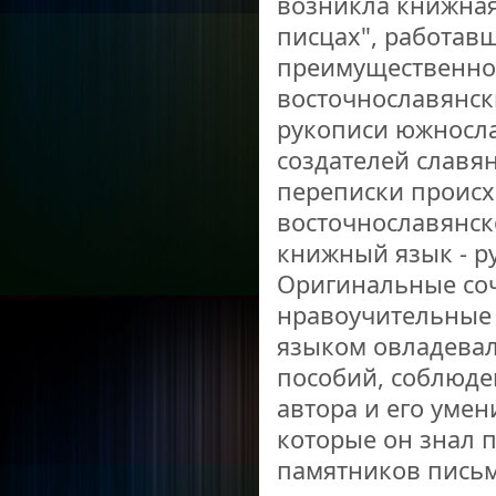
возникла книжная
писцах", работав
преимущественно 
восточнославянск
рукописи южносла
создателей славя
переписки происх
восточнославянск
книжный язык - р
Оригинальные соч
нравоучительные
языком овладевал
пособий, соблюде
автора и его уме
которые он знал 
памятников письм