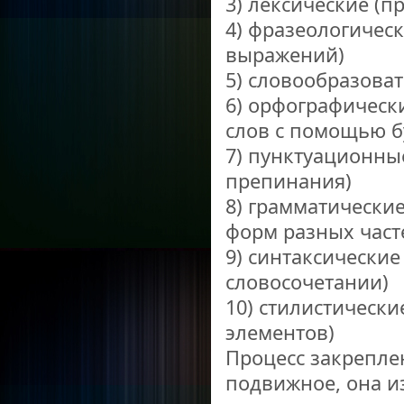
3) лексические (п
4) фразеологичес
выражений)
5) словообразоват
6) орфографическ
слов с помощью б
7) пунктуационны
препинания)
8) грамматически
форм разных част
9) синтаксические
словосочетании)
10) стилистическ
элементов)
Процесс закрепле
подвижное, она и