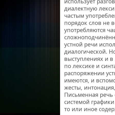
использует разго
диалектную лексик
частым употребле
порядок слов не 
употребляются ча
сложноподчинённы
устной речи испол
диалогической. Но
выступлениях и в 
по лексике и синт
распоряжении уст
имеются, и вспом
жесты, интонация
Письменная речь о
системой графики
то или иное соде