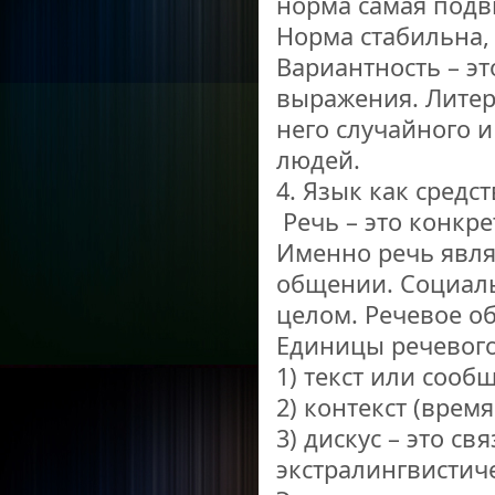
норма самая подв
Норма стабильна, 
Вариантность – э
выражения. Литер
него случайного 
людей.
4. Язык как средс
Речь – это конкр
Именно речь явл
общении. Социаль
целом. Речевое об
Единицы речевог
1) текст или сооб
2) контекст (время
3) дискус – это св
экстралингвистич