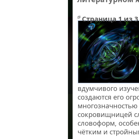
Страница 1 из 3
Понятие о современном русском литературном языке
вдумчивого изуче
создаются его ог
многозначностью 
сокровищницей с
словоформ, особе
чётким и стройны