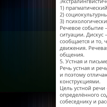
Экстралингвистич
1) прагматический
2) социокультурн
3) психологическ
Речевое событие –
ситуации. Дискус –
сообщается и то, 
движения. Речевая
общения.
5. Устная и пись
Речь устная и ре
и поэтому отлича
конструкциями.
Цель устной речи
определённого со
собеседнику и рас