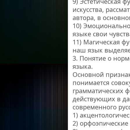
9) Эстетическая ф
искусства, рассма
автора, в основно
10) Эмоционально
языке свои чувст
11) Магическая фу
наш язык выделяе
3. Понятие о нор
языка.
Основной признак
понимается совок
грамматических ф
действующих в да
современного русс
1) акцентологичес
2) орфоэпические