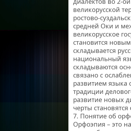
диалектов во 2-ой 
великорусской те
ростово-суздальс
средней Оки и меж
великорусское гос
становится новым 
складывается рус
национальный язы
складываются осн
связано с ослабл
развитием языка 
традиции деловог
развитие новых д
черты становятся
7. Понятие об ор
Орфоэпия – это н