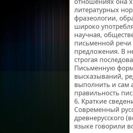
отношениях она х
литературных нор
фразеологии, обр
широко употребля
научная, обществ
письменной речи
предложения. В н
строгая последов
Письменную форм
высказываний, ре
выполнить и сам а
правильность пи
6. Краткие сведен
Современный русс
древнерусского (в
языке говорили в