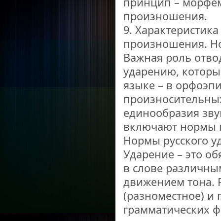
принцип – морфем
произношения.
9. Характеристика
произношения. Но
Важная роль отво
ударению, которы
языке – в орфоэпи
произносительны
единообразия зву
включают нормы 
Нормы русского у
Ударение – это об
в слове различны
движением тона. 
(разноместное) и
грамматических ф