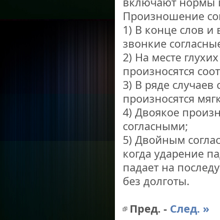
включают нормы 
Произношение сог
1) В конце слов и
звонкие согласны
2) На месте глухи
произносятся соо
3) В ряде случаев
произносятся мягк
4) Двоякое произ
согласными;
5) Двойным соглас
когда ударение п
падает на послед
без долготы.
Пред. -
След. »