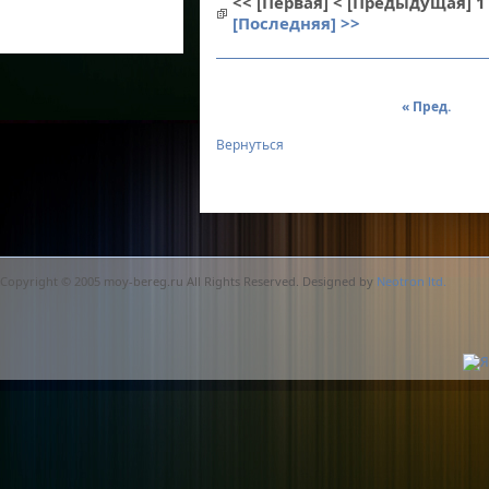
<< [Первая]
< [Предыдущая]
1
[Последняя] >>
« Пред.
Вернуться
Copyright © 2005 moy-bereg.ru All Rights Reserved. Designed by
Neotron ltd.