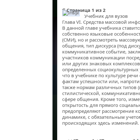
Страница 1 из 2
Учебник для вузов
Глава VI. Средства массовой информации и культура речи
Глава VI. Средства массовой инф
В данной главе учебника ставитс
собственно языковые особеннос
(СМИ), но и рассмотреть массов
общения, тип дискурса (под диск
коммуникативное событие, закл
участников коммуникации посред
или других знаковых комплексов
определенных социокультурных у
что в учебнике по культуре речи
фактам успешности или, напроти
также нормам различных типов 
стилистической, коммуникативн
сфере общения. Кроме того, изме
открытость для прямого социаль
предопределяют рассмотрение к
динамике, с обязательным учет
происходящих здесь изменений.