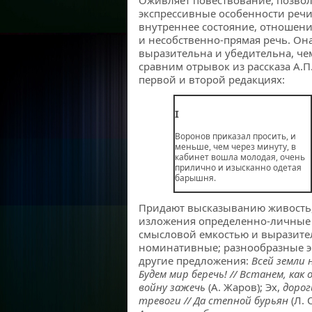
Оживляет повествование, позвол
экспрессивные особенности речи 
внутреннее состояние, отношени
и несобственно-прямая речь. Он
выразительна и убедительна, че
сравним отрывок из рассказа А.П
первой и второй редакциях:
I
Воронов приказал просить, и
меньше, чем через минуту, в
кабинет вошла молодая, очень
прилично и изысканно одетая
барышня.
Придают высказыванию живость
изложения определенно-личные
смысловой емкостью и выразите
номинативные; разнообразные 
другие предложения:
Всей земли 
Будем мир беречь! // Встанем, как 
войну зажечь
(А. Жаров); Эх,
дорог
тревоги // Да степной бурьян
(Л.