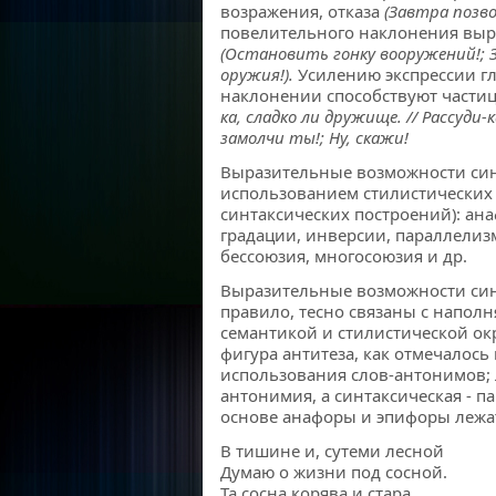
возражения, отказа
(Завтра позв
повелительного наклонения выр
(Остановить гонку вооружений!;
оружия!).
Усилению экспрессии г
наклонении способствуют части
ка, сладко ли дружище. // Рассуди
замолчи ты!; Ну, скажи!
Выразительные возможности синт
использованием стилистических 
синтаксических построений): ан
градации, инверсии, параллелизм
бессоюзия, многосоюзия и др.
Выразительные возможности син
правило, тесно связаны с напол
семантикой и стилистической ок
фигура антитеза, как отмечалось 
использования слов-антонимов; 
антонимия, а синтаксическая - п
основе анафоры и эпифоры лежат
В тишине и, сутеми лесной
Думаю о жизни под сосной.
Та сосна корява и стара,