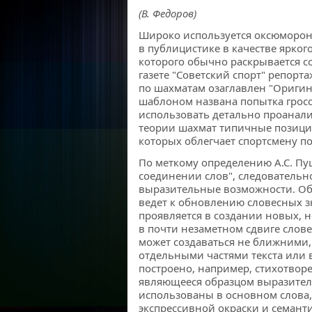
(В. Федоров)
Широко используется оксюморон
в публицистике в качестве яркого
которого обычно раскрывается со
газете "Советский спорт" репорт
по шахматам озаглавлен "Ориг
шаблоном названа попытка гросс
использовать детально проанал
теории шахмат типичные позиции
которых облегчает спортсмену п
По меткому определению А.С. Пу
соединении слов", следовательн
выразительные возможности. Об
ведет к обновлению словесных з
проявляется в создании новых, н
в почти незаметном сдвиге слове
может создаваться не ближними,
отдельными частями текста или в
построено, например, стихотворе
являющееся образцом выразитель
использованы в основном слова
экспрессивной окраски и семанти