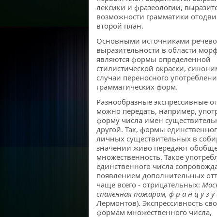
лексики и фразеологии, выразит
возможности грамматики отодви
второй план.
Основными источниками речев
выразительности в области мор
являются формы определенной
стилистической окраски, синони
случаи переносного употреблени
грамматических форм.
Разнообразные экспрессивные о
можно передать, например, упот
форму числа имен существитель
другой. Так, формы единственног
личных существительных в соб
значении живо передают обобщ
множественность. Такое употреб
единственного числа сопровожда
появлением дополнительных отт
чаще всего - отрицательных:
Мос
спаленная пожаром, ф р а н ц у з у
Лермонтов). Экспрессивность св
формам множественного числа,