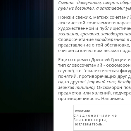
Смерть
-
доверчивая; смерть обер
пули не догоняли, а отставали; у
Поиски свежих, метких сочетани
лексической сочетаемости харак
художественной и публицистиче
женщина, гречанка, заподозренная
Словосочетание
заподозренная в 
представление о той обстановке
считается качеством весьма под
Еще со времен Древней Греции и
тип словосочетаний - оксюморон 
глупое), т.е. "стилистическая фи
понятий, противоречащих друг д
одно другое"
(горячий снег, безо
звонкая тишина).
Оксюморон поз
предметов или явлений, подчерк
противоречивость. Например:
Охватило
С л а д к о е о т ч а я н и е
Б о л ь в о с т о р г а,
По глазам твоим,