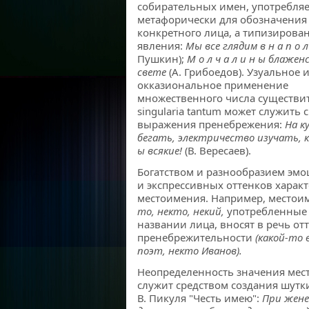
собирательных имен, употребля
метафорически для обозначения
конкретного лица, а типизирова
явления:
Мы все глядим в н а п о л
Пушкин);
М о л ч а л и н ы блаже
свете
(А. Грибоедов). Узуальное 
окказиональное применение
множественного числа существи
singularia tantum может служить 
выражения пренебрежения:
На к
бегать, электричество изучать, к и
ы всякие!
(В. Вересаев).
Богатством и разнообразием эм
и экспрессивных оттенков харак
местоимения. Например, место
то, некто, некий,
употребленные
названии лица, вносят в речь от
пренебрежительности
(какой-то 
поэт, некто Иванов).
Неопределенность значения ме
служит средством создания шутк
В. Пикуля "Честь имею":
При жене 