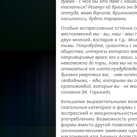
думаю
-
с чего бы это даме с наше
таскаться? Резанул ей брюхо (не да
оттуда, мама дорогая, бриллиан
посыпались, будто тараканы.
Особые экспрессивные оттенки 
местоимений
мы
-
вы, наш
-
ваш
двух мнений, взглядов и т.д.:
Мил
тьмы. Попробуйте, сразитесь с н
общества, интересы которого ва
непримиримые враги его и ваши, 
невозможно до поры, пока мы не п
отказаться от гнета предубежде
духовно умертвил вас,
-
нам ничто
свободными,
-
яды, которыми вы о
противоядий, которые вы
-
не же
сознание
(М. Горький).
Большими выразительными воз
глагольные категории и формы с
экспрессией и эмоциональностью
употреблению. Возможность упо
формы вместо другой позволяет 
синонимическими заменами одни
наклонения или личных форм гл