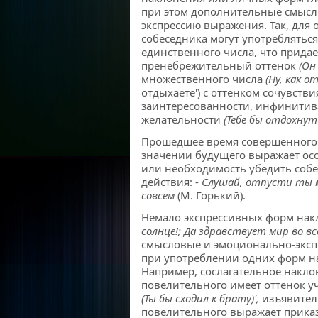
при этом дополнительные смысл
экспрессию выражения. Так, для
собеседника могут употреблятьс
единственного числа, что прида
пренебрежительный оттенок
(Он
множественного числа
(Ну, как 
отдыхаете') с оттенком сочувств
заинтересованности, инфинитив
желательности
(Тебе бы отдохнут
Прошедшее время совершенного 
значении будущего выражает ос
или необходимость убедить соб
действия: -
Слушай, отпусти ты ме
совсем
(М. Горький).
Немало экспрессивных форм на
солнце!; Да здравствует мир во вс
смысловые и эмоционально-эксп
при употреблении одних форм на
Например, сослагательное накло
повелительного имеет оттенок у
(Ты бы сходил к брату)',
изъявител
повелительного выражает прика