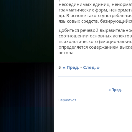
несоединимых единиц, ненорма
грамматических форм, ненормат
др. В основе такого употреблен
языковых средств, базирующийся
Добиться речевой выразительно
соотношении основных аспектов 
психологического (эмоциональног
определяется содержанием выск
автора.
« Пред.
-
След. »
« Пред.
Вернуться