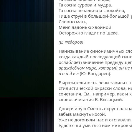
Та сосна сурова и мудра,
Та сосна печальна и спокойна,
Тише струй в большой-большой р
Словно мать,
Меня ладонью хвойной
Осторожно гладит по щеке.
(В. Федоров)
Нанизывание синонимичных слов
когда каждый последующий сино
ослабляет) значение предыдущег
враждебном мире, который он не п р и
а в и д е л
(Ю. Бондарев).
Выразительность речи зависит н
стилистической окраски слова, н
сочетания. См., например, как и 
словосочетания В. Высоцкий:
Доверчивую Смерть вкруг пальца
забыв махнуть косой.
Уже не догоняли нас и отставали
Удастся ли умыться нам не кровью