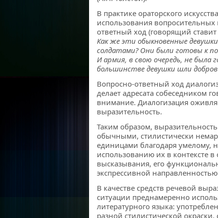
В практике ораторского искусст
использования вопросительных 
ответный ход (говорящий ставит 
Как же эти обыкновенные девушк
солдатами? Они были готовы к под
И армия, в свою очередь, не была 
большинстве девушки шли добро
Вопросно-ответный ход диалоги
делает адресата собеседником го
внимание. Диалогизация оживляе
выразительность.
Таким образом, выразительность
обычными, стилистически нем
единицами благодаря умелому, 
использованию их в контексте в
высказывания, его функциональ
экспрессивной направленностью
В качестве средств речевой выр
ситуации преднамеренно использ
литературного языка: употребле
разной стилистической окраски,