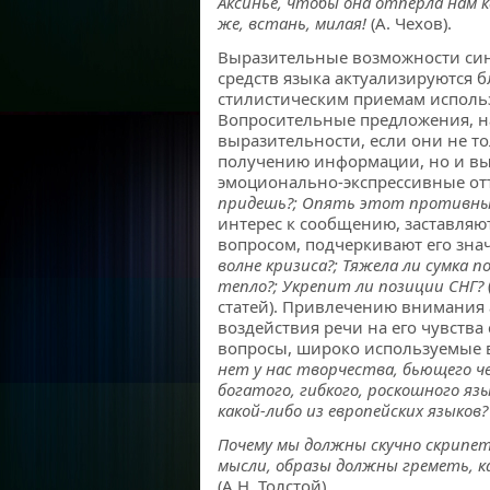
Аксинье, чтобы она отперла нам 
же, встань, милая!
(А. Чехов).
Выразительные возможности синт
средств языка актуализируются 
стилистическим приемам использ
Вопросительные предложения, н
выразительности, если они не т
получению информации, но и в
эмоционально-экспрессивные о
придешь?; Опять этот противны
интерес к сообщению, заставляю
вопросом, подчеркивают его зна
волне кризиса?; Тяжела ли сумка 
тепло?; Укрепит ли позиции СНГ?
статей). Привлечению внимания 
воздействия речи на его чувства
вопросы, широко используемые 
нет у нас творчества, бьющего чер
богатого, гибкого, роскошного язы
какой-либо из европейских языков?
Почему мы должны скучно скрипет
мысли, образы должны греметь, к
(А.Н. Толстой).