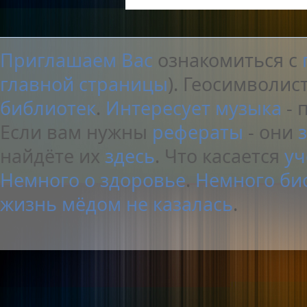
Приглашаем Вас
ознакомиться с
главной страницы
). Геосимволи
библиотек
.
Интересует музыка
- 
Если вам нужны
рефераты
- они
найдёте их
здесь
. Что касается
уч
Немного о здоровье
.
Немного би
жизнь мёдом не казалась
.