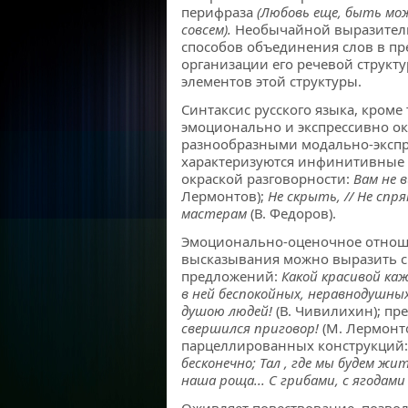
перифраза
(Любовь еще, быть може
совсем).
Необычайной выразительн
способов объединения слов в пре
организации его речевой структу
элементов этой структуры.
Синтаксис русского языка, кроме
эмоционально и экспрессивно ок
разнообразными модально-эксп
характеризуются инфинитивные
окраской разговорности:
Вам не 
Лермонтов);
Не скрыть, // Не спр
мастерам
(В. Федоров).
Эмоционально-оценочное отнош
высказывания можно выразить 
предложений:
Какой красивой ка
в ней беспокойных, неравнодушны
душою людей!
(В. Чивилихин); п
свершился приговор!
(М. Лермонт
парцеллированных конструкций
бесконечно; Тал , где мы будем жи
наша роща... С грибами, с ягодам