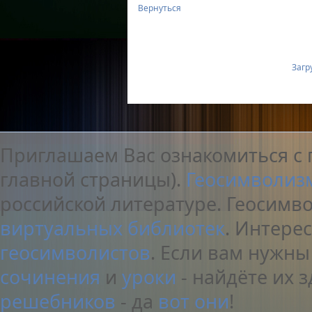
Вернуться
Загру
Приглашаем Вас ознакомиться с 
главной страницы).
Геосимволиз
российской литературе. Геосимв
виртуальных библиотек
. Интере
геосимволистов
. Если вам нужн
сочинения
и
уроки
- найдёте их з
решебников
- да
вот они
!