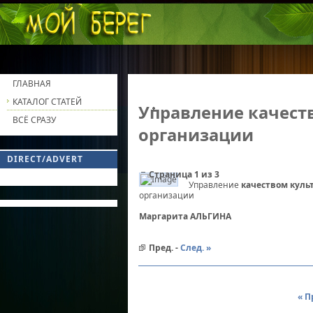
ГЛАВНАЯ
КАТАЛОГ СТАТЕЙ
Управление качест
ВСЁ СРАЗУ
организации
DIRECT/ADVERT
Страница 1 из 3
Управление
качеством куль
Управление качеством культуры организации
организации
Маргарита АЛЬГИНА
Пред. -
След. »
« П