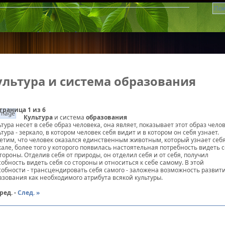
ультура и система образования
траница 1 из 6
Культура
и система
образования
 и система образования
ьтура несет в себе образ человека, она являет, показывает этот образ челов
ьтура - зеркало, в котором человек себя видит и в котором он себя узнает.
етим, что человек оказался единственным животным, который узнает себя
кале, более того у которого появилась настоятельная потребность видеть 
стороны. Отделив себя от природы, он отделил себя и от себя, получил
собность видеть себя со стороны и относиться к себе самому. В этой
собности - трансцендировать себя самого - заложена возможность развит
азования как необходимого атрибута всякой культуры.
ред. -
След. »