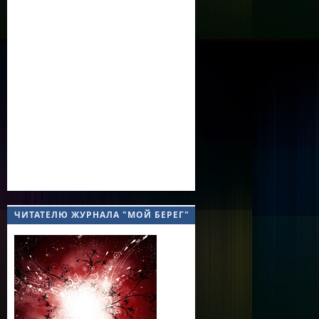
ЧИТАТЕЛЮ ЖУРНАЛА "МОЙ БЕРЕГ"