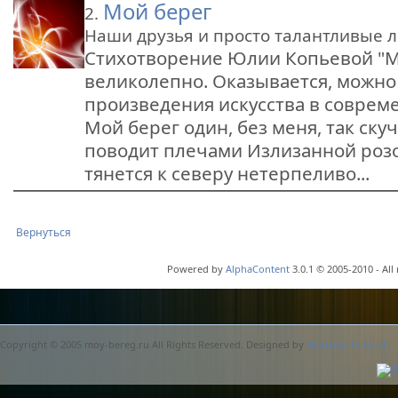
Мой берег
2.
Наши друзья и просто талантливые 
Стихотворение Юлии Копьевой "М
великолепно. Оказывается, можно
произведения искусства в соврем
Мой берег один, без меня, так скуч
поводит плечами Излизанной роз
тянется к северу нетерпеливо...
Вернуться
Powered by
AlphaContent
3.0.1 © 2005-2010 - All
Copyright © 2005 moy-bereg.ru All Rights Reserved. Designed by
Neotron ltd.faust