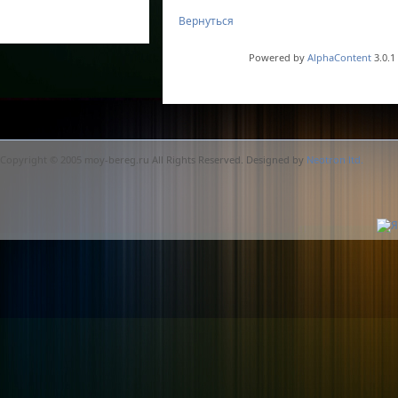
Вернуться
Powered by
AlphaContent
3.0.1
Copyright © 2005 moy-bereg.ru All Rights Reserved. Designed by
Neotron ltd.