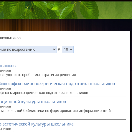
 школьников
#
льников
льников
в: сущность проблемы, стратегия решения
Философско-мировоззренческая подготовка школьников
льников
офско-мировоззренческая подготовка школьников
ционной культуры школьников
льников
ты школьной библиотеки по формированию информационной
-эстетической культуры школьника
льников