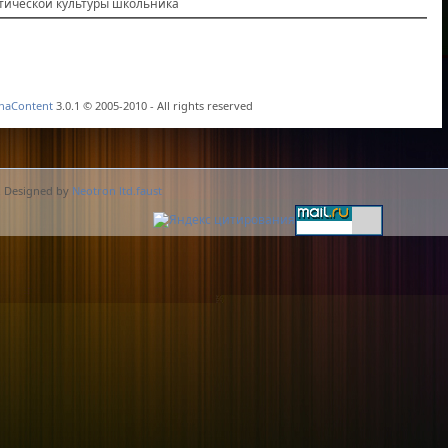
тической культуры школьника
haContent
3.0.1 © 2005-2010 - All rights reserved
. Designed by
Neotron ltd.faust