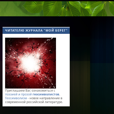
ЧИТАТЕЛЮ ЖУРНАЛА "МОЙ БЕРЕГ"
Приглашаем Вас ознакомиться с
поэзией и прозой
геосимволистов
.
Геосимволизм
- новое направление в
современной российской литературе.