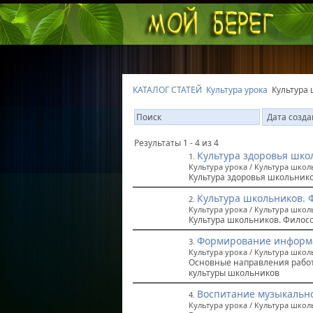
КАТАЛОГ СТАТЕЙ
Культура урока
Культура
Результаты 1 - 4 из 4
Культура здоровья шко
1.
Культура урока / Культура шко
Культура здоровья школьнико
Культура школьников. 
2.
Культура урока / Культура шко
Культура школьников. Филос
Формирование информа
3.
Культура урока / Культура шко
Основные направления рабо
культуры школьников
Воспитание музыкально
4.
Культура урока / Культура шко