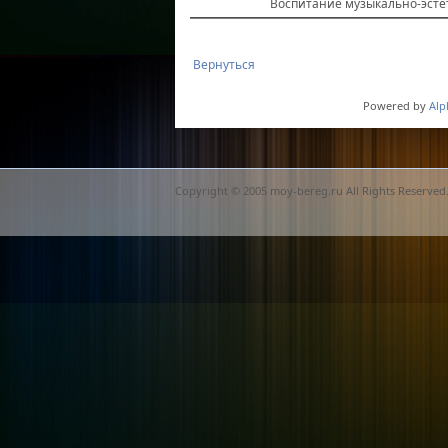
Воспитание музыкально-эсте
Вернуться
Powered by
Alp
Copyright © 2005 moy-bereg.ru All Rights Reserved