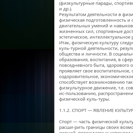
(физкультурные парады, спортив
и др.).
Результатом деятельности в физи
физическая подготовленность и 
двигательных умений и навыков,
жизненных сил, спортивные дост
эстетическое, интеллектуальное 
Итак, физическую культуру следу
куль-турной деятельности, резу
общества и личности. В социаль
образования, воспитания, в сфер
повседневного быта, здорового 
проявляет свое воспитательное, 
оздоровительное, экономическое
способствует возникновению тако
физкультурное движение, т.е. со
ис-пользованию, распространен
физической куль-туры.
1.1.2. СПОРТ — ЯВЛЕНИЕ КУЛЬТ
Спорт — часть физической культу
расши-рить границы своих возм
эмоций, порождаемых успехами 