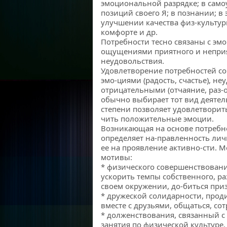
эмоциональной разрядке; в сам
позиций своего Я; в познании; в
улучшении качества физ-культур
комфорте и др.
Потребности тесно связаны с э
ощущениями приятного и неприя
неудовольствия.
Удовлетворение потребностей с
эмо-циями (радость, счастье), н
отрицательными (отчаяние, раз-о
обычно выбирает тот вид деятел
степени позволяет удовлетворит
чить положительные эмоции.
Возникающая на основе потребн
определяет на-правленность лич
ее на проявление активно-сти.
мотивы:
* физического совершенствовани
ускорить темпы собственного, ра
своем окружении, до-биться при
* дружеской солидарности, про
вместе с друзьями, общаться, со
* долженствования, связанный 
занятия по физической культуре