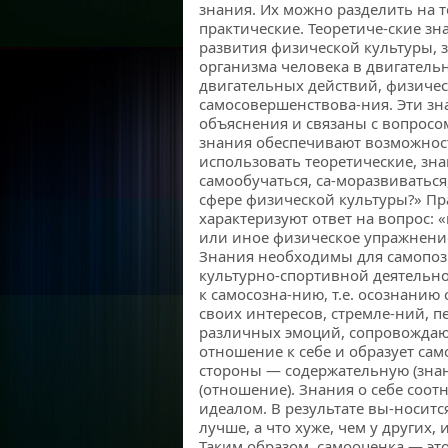
знания. Их можно разделить на т
практические. Теоретиче-ские з
развития физической культуры, 
организма человека в двигатель
двигательных действий, физичес
самосовершенствова-ния. Эти з
объяснения и связаны с вопросо
знания обеспечивают возможност
использовать теоретические, зна
самообучаться, са-моразвиваться
сфере физической культуры?» Пр
характеризуют ответ на вопрос: 
или иное физическое упражнение
Знания необходимы для самопозн
культурно-спортивной деятельнос
к самосозна-нию, т.е. осознанию
своих интересов, стремле-ний, 
различных эмоций, сопровождаю
отношение к себе и образует сам
стороны — содержательную (зна
(отношение). Знания о себе соотн
идеалом. В результате вы-носитс
лучше, а что хуже, чем у других, 
Таким образом, самооценка — это