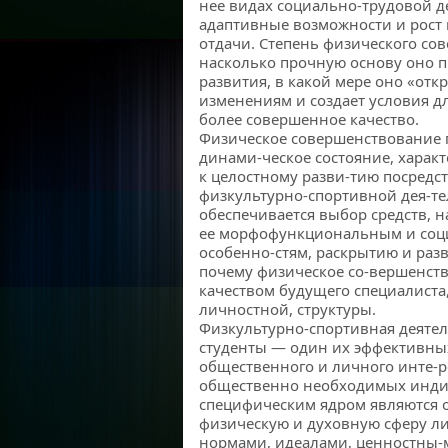
нее видах социально-трудовой д
адаптивные возможности и рост 
отдачи. Степень физического сов
насколько прочную основу оно п
развития, в какой мере оно «от
изменениям и создает условия дл
более совершенное качество.
Физическое совершенствование 
динами-ческое состояние, харак
к целостному разви-тию посредс
физкультурно-спортивной дея-те
обеспечивается выбор средств, 
ее морфофункциональным и соц
особенно-стям, раскрытию и раз
почему физическое со-вершенств
качеством будущего специалиста
личностной, структуры.
Физкультурно-спортивная деятел
студенты — один их эффективны
общественного и личного инте-
общественно необходимых индив
специфическим ядром являются
физическую и духовную сферу л
нормами, идеалами, ценностны-