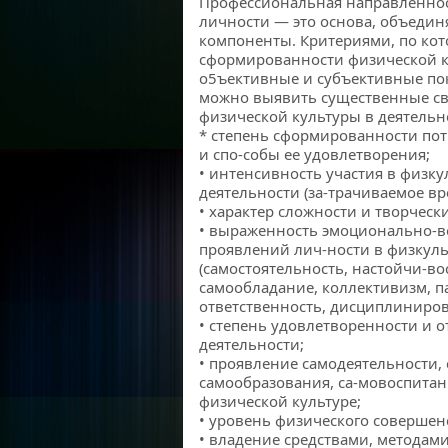
Профессиональная направленнос
личности — это основа, объедин
компоненты. Критериями, по ко
сформированности физической к
о5ъективные и субъективные пок
можно выявить существенные св
физической культуры в деятельно
* степень сформированности пот
и спо-собы ее удовлетворения;
• интенсивность участия в физк
деятельности (за-трачиваемое вре
• характер сложности и творческ
• выраженность эмоционально-в
проявлений лич-ности в физкул
(самостоятельность, настойчи-во
самообладание, коллективизм, п
ответственность, дисциплиниров
• степень удовлетворенности и
деятельности;
• проявление самодеятельности,
самообразования, са-мовоспита
физической культуре;
• уровень физического совершен
• владение средствами, методам