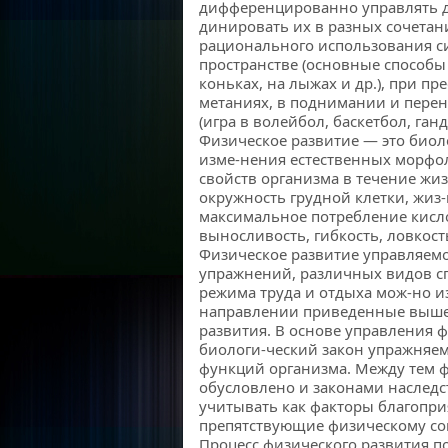
дифференцированно управлять д
динировать их в разных сочетан
рационального использования с
пространстве (основные способы 
коньках, на лыжах и др.), при пр
метаниях, в поднимании и перен
(игра в волейбол, баскетбол, ганд
Физическое развитие — это биол
изме-нения естественных морфо
свойств организма в течение жиз
окружность грудной клетки, жиз-
максимальное потребление кисло
выносливость, гибкость, ловкость
Физическое развитие управляем
упражнений, различных видов сп
режима труда и отдыха мож-но 
направлении приведенные выше 
развития. В основе управления 
биологи-ческий закон упражняем
функций организма. Между тем ф
обусловлено и законами наследс
учитывать как факторы благопр
препятствующие физическому со
Процесс физического развития п