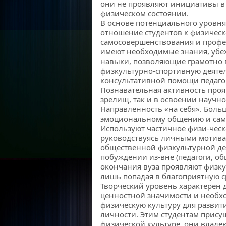
они не проявляют инициативы в 
физическом состоянии.
В основе потенциального уровн
отношение студентов к физическ
самосовершенствования и профе
имеют необходимые знания, убеж
навыки, позволяющие грамотно
физкультурно-спортивную деятел
консультативной помощи педаго
Познавательная активность проя
зрелищ, так и в освоении научн
Направленность «на себя». Боль
эмоциональному общению и само
Используют частичное физи-ческ
руководствуясь личными мотива
общественной физкультурной де
побуждении из-вне (педагоги, об
окончания вуза проявляют физку
лишь попадая в благоприятную с
Творческий уровень характерен 
ценностной значимости и необх
физическую культуру для развит
личности. Этим студентам прису
физической культуре, они влад