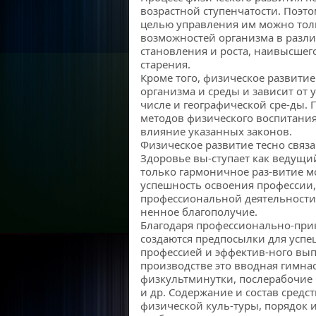
возрастной ступенчатости. Поэто
целью управления им можно толь
возможностей организма в разл
становления и роста, наивысшег
старения.
Кроме того, физическое развитие
организма и среды и зависит от 
числе и географической сре-ды. 
методов физического воспитани
влияние указанных законов.
Физическое развитие тесно связа
Здоровье вы-ступает как ведущи
только гармоничное раз-витие м
успешность освоения профессии,
профессиональной деятельности,
ненное благополучие.
Благодаря профессионально-при
создаются предпосылки для успе
профессией и эффектив-ного вы
производстве это вводная гимнас
физкультминутки, послерабочие
и др. Содержание и состав сред
физической куль-туры, порядок 