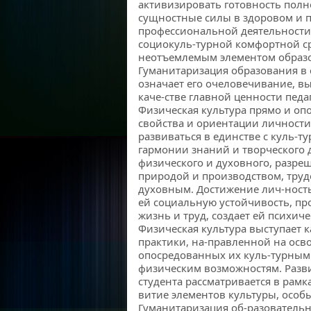
активизировать готовность полн
сущностные силы в здоровом и 
профессиональной деятельности
социокуль-турной комфортной с
неотъемлемым элементом образов
Гуманитаризация образования в 
означает его очеловечивание, в
каче-стве главной ценности педа
Физическая культура прямо и оп
свойства и ориентации личности
развиваться в единстве с куль-ту
гармонии знаний и творческого 
физического и духовного, разре
природой и производством, труд
духовным. Достижение лич-ност
ей социальную устойчивость, пр
жизнь и труд, создает ей психич
Физическая культура выступает 
практики, на-правленной на осв
опосредованных их куль-турным
физическим возможностям. Разв
студента рассматривается в рамка
витие элементов культуры, особ
Гуманитаризация об-разовательн