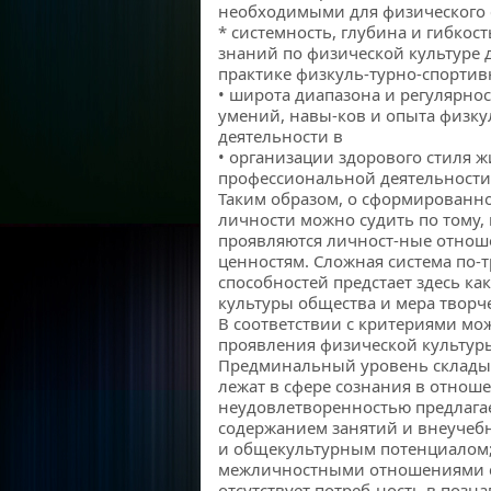
необходимыми для физического 
* системность, глубина и гибкос
знаний по физической культуре 
практике физкуль-турно-спортив
• широта диапазона и регулярно
умений, навы-ков и опыта физк
деятельности в
• организации здорового стиля ж
профессиональной деятельности
Таким образом, о сформированн
личности можно судить по тому, 
проявляются личност-ные отноше
ценностям. Сложная система по-т
способностей предстает здесь ка
культуры общества и мера творч
В соответствии с критериями мо
проявления физической культур
Предминальный уровень складыв
лежат в сфере сознания в отноше
неудовлетворенностью предлага
содержанием занятий и внеучебн
и общекультурным потенциалом
межличностными отношениями с 
отсутствует потреб-ность в позн