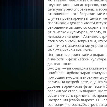
моти-вами, неясностью и неконк
неустойчивостью интересов, эпи
физкультурно-спортивных мероп
отношение — это безразличие и 
случае противоречива, цели и и
спортивной дея-тельности отсут
отношение связано со скры-тым 
физической культуре и спорту, о
никакого значения. Активно отр
ется в открытой неприязни, отк
занятиям физически-ми упражнен
имеют никакой ценности.
Ценностные ориентации выража
личности к физической культуре
деятельности.
Эмоции — важнейший компонент
наиболее глубоко характеризующ
помощью эмоций вы-ражаются: у
величина потребности, оценка л
удовлетворенность физическим Я
различную степень выраженности
осознан-ность причины их проя
настроения (слабо выражен-ные
состояния); страсть/быстро возн