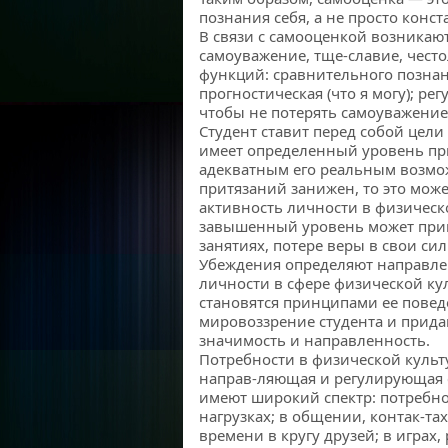
познания себя, а не просто конс
В связи с самооценкой возникают
самоуважение, тще-славие, чест
функций: сравнительного познания
прогностическая (что я могу); рег
чтобы не потерять самоуважение
Студент ставит перед собой цели 
имеет определенный уровень пр
адекватным его реальным возмож
притязаний занижен, то это мож
активность личности в физичес
завышенный уровень может прив
занятиях, потере веры в свои сил
Убеждения определяют направле
личности в сфере физической ку
становятся принципами ее повед
мировоззрение студента и прида
значимость и направленность.
Потребности в физической культ
направ-ляющая и регулирующая 
имеют широкий спектр: потребно
нагрузках; в общении, контак-та
времени в кругу друзей; в играх,