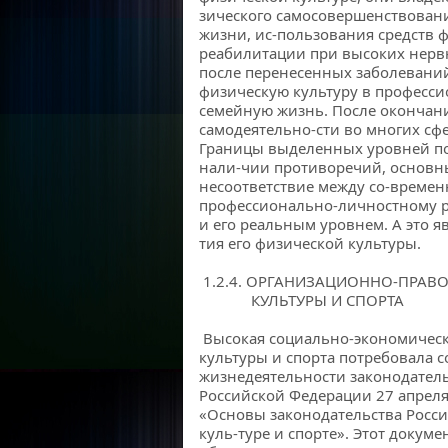
зического самосовершенствовани
жизни, ис-пользования средств 
реабилитации при высоких нерв
после перенесенных заболеваний
физическую культуру в професси
семейную жизнь. После окончан
самодеятельно-сти во многих сф
Границы выделенных уровней по
нали-чии противоречий, основны
несоответствие между со-време
профессионально-личностному р
и его реальным уровнем. А это я
тия его физической культуры.
1.2.4. ОРГАНИЗАЦИОННО-ПРАВ
КУЛЬТУРЫ И СПОРТА
Высокая социально-экономическ
культуры и спорта потребовала с
жизнедеятельности законодател
Российской Федерации 27 апреля
«Основы законодательства Росс
куль-туре и спорте». Этот докуме