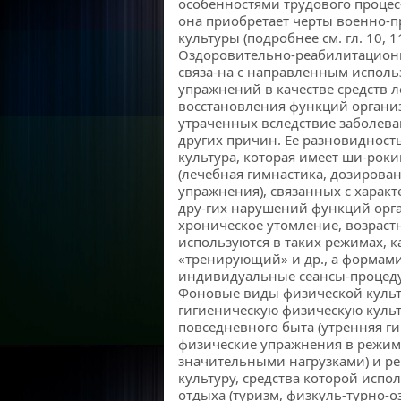
особенностями трудового процес
она приобретает черты военно-
культуры (подробнее см. гл. 10, 11
Оздоровительно-реабилитационн
связа-на с направленным испол
упражнений в качестве средств 
восстановления функций органи
утраченных вследствие заболева
других причин. Ее разновидност
культура, которая имеет ши-роки
(лечебная гимнастика, дозирован
упражнения), связанных с харак
дру-гих нарушений функций орг
хроническое утомление, возрастн
используются в таких режимах, 
«тренирующий» и др., а формами
индивидуальные сеансы-процедур
Фоновые виды физической культ
гигиеническую физическую культ
повседневного быта (утренняя ги
физические упражнения в режиме
значительными нагрузками) и р
культуру, средства которой испо
отдыха (туризм, физкуль-турно-