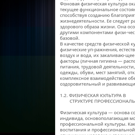
Фоновая физическая культура ок
текущее функциональное состоян
способствуя созданию благопри
жизнедеятельности. Ее следует р
здорового образа жизни. Она ос
другими компонентами физи-ческ
базовой.
В качестве средств физической к
физические уп-ражнения, естест
воздух и вода, их закаливаю-щее
факторы (личная гигиена — распо
питания, трудовой деятельности,
одежды, обуви, мест занятий, от
комплексное взаимодействие об
оздоровительный и развивающий э
1.2. ФИЗИЧЕСКАЯ КУЛЬТУРА В
СТРУКТУРЕ ПРОФЕССИОНАЛЬ
Физическая культура — основа с
индивида, основополагающая мо
профессиональной культуры. Ка
воспитания и профессиональной 