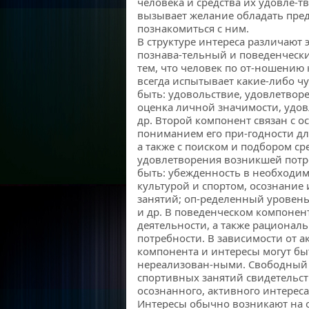
человека и средства их удовле-т
вызывает желание обладать пред
познакомиться с ним.
В структуре интереса различают
познава-тельный и поведенческ
тем, что человек по от-ношению 
всегда испытывает какие-либо чу
быть: удовольствие, удовлетворе
оценка личной значимости, удо
др. Второй компонент связан с о
пониманием его при-годности дл
а также с поиском и подбором ср
удовлетворения возникшей потре
быть: убежденность в необходим
культурой и спортом, осознани
занятий; оп-ределенный уровень
и др. В поведенческом компонен
деятельности, а также рационал
потребности. В зависимости от а
компонента и интересы могут б
нереализован-ными. Свободный 
спортивных занятий свидетельст
осознанного, активного интереса
Интересы обычно возникают на о