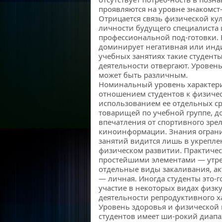
проявляются на уровне знакомст
Отрицается связь физической ку
личности будущего специалиста 
профессиональной под-готовки.
доминирует негативная или инд
учебных занятиях такие студент
деятельности отвергают. Уровен
может быть различным.
Номинальный уровень характер
отношением студентов к физиче
использованием ее отдельных ср
товарищей по учебной группе, д
впечатления от спортивного зрел
киноинформации. Знания ограни
занятий видится лишь в укрепле
физическом развитии. Практиче
простейшими элементами — утрен
отдельные виды закаливания, а
— личная. Иногда студенты это-
участие в некоторых видах физк
деятельности репродуктивного ха
Уровень здоровья и физической 
студентов имеет ши-рокий диапа