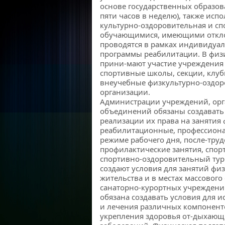
основе государственных образов
пяти часов в неделю), также исп
культурно-оздоровительная и сп
обучающимися, имеющими отклон
проводятся в рамках индивидуа
программы реабилитации. В физ
прини-мают участие учреждения
спортивные школы, секции, клу
внеучебные физкультурно-оздор
организации.
Администрации учреждений, орг
объединений обязаны создавать
реализации их права на занятия 
реабилитационные, профессиона
режиме рабочего дня, после-тру
профилактические занятия, спор
спортивно-оздоровительный ту
создают условия для занятий физ
жительства и в местах массового
санаторно-курортных учреждений
обязана создавать условия для и
и лечения различных компонент
укрепления здоровья от-дыхающ