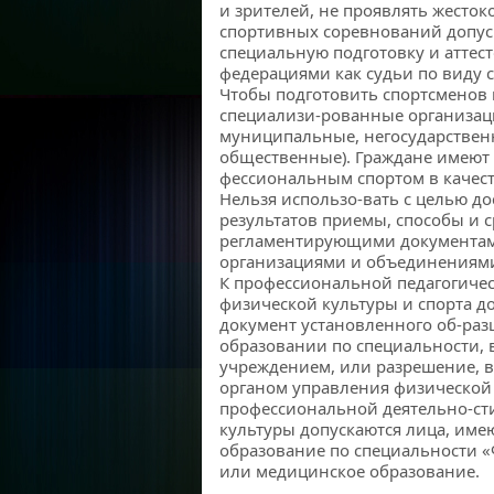
и зрителей, не проявлять жестоко
спортивных соревнований допус
специальную подготовку и атте
федерациями как судьи по виду с
Чтобы подготовить спортсменов в
специализи-рованные организаци
муниципальные, негосударственн
общественные). Граждане имеют 
фессиональным спортом в качест
Нельзя использо-вать с целью д
результатов приемы, способы и с
регламентирующими документа
организациями и объединениям
К профессиональной педагогичес
физической культуры и спорта д
документ установленного об-раз
образовании по специальности,
учреждением, или разрешение, 
органом управления физической 
профессиональной деятельно-ст
культуры допускаются лица, им
образование по специальности «
или медицинское образование.