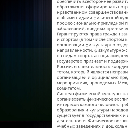
обеспечить всестороннее развит
образ жизни, сформировать потр
нравственном совершенствовании
любыми видами физической куль
профес-сионально-прикладной п
заболеваний, вредных при-выче
Гарантируются права граждан за
и спортом (в том числе спортом 
организации физкультурно-оздо
направленности, физкультурно-
по видам спорта, ассоциации, к
Государство признает и поддерж
России, его деятельность коорд
тетом, который является неправ
организацией и официально пред
мероприятиях, проводимых Ме
комитетом.
Система физической культуры на
организовать фи-зическое воспи
интересов каждого человека, тре
образования и культуры народов
существует в государственных 
деятельности. Физическое воспи
учебных заведениях и дошкольн