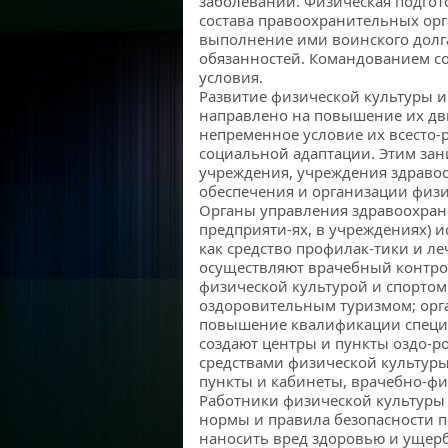
заболеваний. Физическая подгот
состава правоохранительных орг
выполнение ими воинского долг
обязанностей. Командованием со
условия.
Развитие физической культуры и
направлено на повышение их дви
непременное условие их всесто-
социальной адаптации. Этим за
учреждения, учреждения здраво
обеспечения и организации физи
Органы управления здравоохране
предприяти-ях, в учреждениях) 
как средство профилак-тики и л
осуществляют врачебный контро
физической культурой и спортом,
оздоровительным туризмом; орга
повышение квалификации специ
создают центры и пункты оздо-р
средствами физической культур
пункты и кабинеты, врачебно-фи
Работники физической культуры 
нормы и правила безопасности п
наносить вред здоровью и ущерб