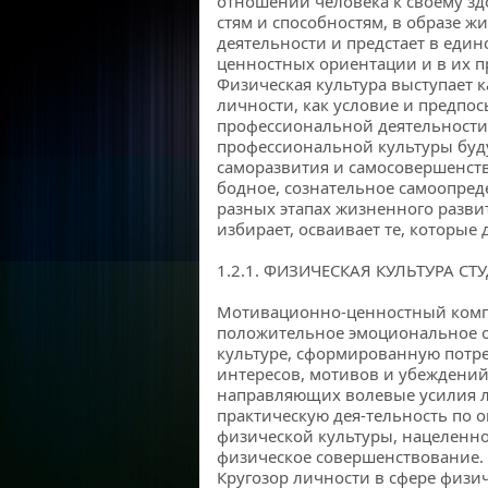
отношении человека к своему з
стям и способностям, в образе 
деятельности и предстает в един
ценностных ориентации и в их 
Физическая культура выступает к
личности, как условие и предпо
профессиональной деятельности
профессиональной культуры буду
саморазвития и самосовершенств
бодное, сознательное самоопред
разных этапах жизненного разви
избирает, осваивает те, которые
1.2.1. ФИЗИЧЕСКАЯ КУЛЬТУРА СТ
Мотивационно-ценностный комп
положительное эмоциональное 
культуре, сформированную потреб
интересов, мотивов и убеждени
направляющих волевые усилия л
практическую дея-тельность по 
физической культуры, нацеленно
физическое совершенствование.
Кругозор личности в сфере физи