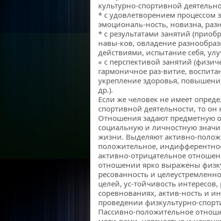
культурно-спортивной деятельно
* с удовлетворением процессом 
эмоциональ-ность, новизна, разн
* с результатами занятий (прио
навы-ков, овладение разнообра
действиями, испытание себя, улу
« с перспективой занятий (физич
гармоничное раз-витие, воспита
укрепление здоровья, повышени
др.).
Если же человек не имеет опред
спортивной деятельности, то он 
Отношения задают предметную о
социальную и личностную значи
жизни. Выделяют активно-полож
положительное, индифферентное
активно-отрицательное отношен
отношении ярко выражены физку
ресованность и целеустремленнос
целей, ус-тойчивость интересов, 
соревнованиях, актив-ность и и
проведении физкультурно-спорт
Пассивно-положительное отнош