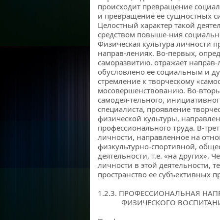
происходит превращение социал
и превращение ее сущностных си
Целостный характер такой деяте
средством повыше-ния социальн
Физическая культура личности пр
направ-лениях. Во-первых, опред
саморазвитию, отражает направ-л
обусловлено ее социальным и ду
стремление к творческому «самос
мосовершенствованию. Во-вторых
самодея-тельного, инициативно
специалиста, проявление творче
физической культуры, направлен
профессионального труда. В-трет
личности, направленное на отн
физкультурно-спортивной, обще
деятельности, т.е. «на других». Ч
личности в этой деятельности, т
пространство ее субъективных п
1.2.3. ПРОФЕССИОНАЛЬНАЯ НА
ФИЗИЧЕСКОГО ВОСПИТАН