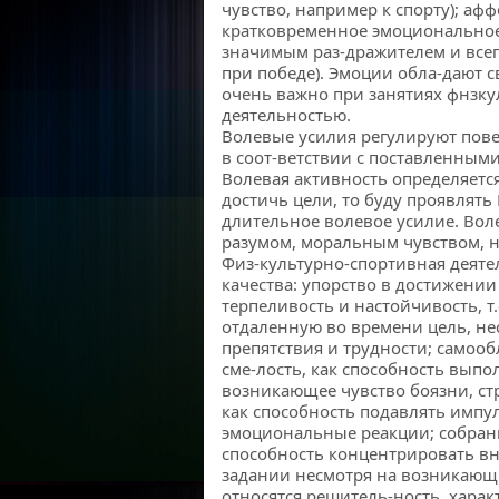
чувство, например к спорту); аф
кратковременное эмоциональное
значимым раз-дражителем и всег
при победе). Эмоции обла-дают с
очень важно при занятиях фнзк
деятельностью.
Волевые усилия регулируют пове
в соот-ветствии с поставленны
Волевая активность определяется
достичь цели, то буду проявлять
длительное волевое усилие. Вол
разумом, моральным чувством, 
Физ-культурно-спортивная деяте
качества: упорство в достижении
терпеливость и настойчивость, т
отдаленную во времени цель, н
препятствия и трудности; самоо
сме-лость, как способность выпо
возникающее чувство боязни, ст
как способность подавлять имп
эмоциональные реакции; собранн
способность концентрировать в
задании несмотря на возникающ
относятся решитель-ность, хар