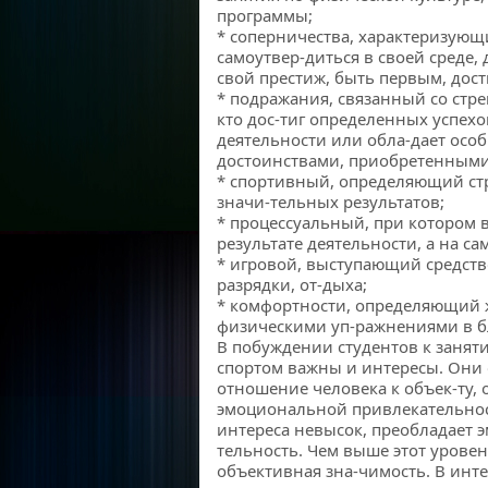
программы;
* соперничества, характеризующ
самоутвер-диться в своей среде, 
свой престиж, быть первым, дос
* подражания, связанный со стр
кто дос-тиг определенных успех
деятельности или обла-дает осо
достоинствами, приобретенными 
* спортивный, определяющий ст
значи-тельных результатов;
* процессуальный, при котором 
результате деятельности, а на са
* игровой, выступающий средств
разрядки, от-дыха;
* комфортности, определяющий 
физическими уп-ражнениями в бл
В побуждении студентов к занят
спортом важны и интересы. Они
отношение человека к объек-ту
эмоциональной привлекательнос
интереса невысок, преобладает 
тельность. Чем выше этот уровен
объективная зна-чимость. В инт