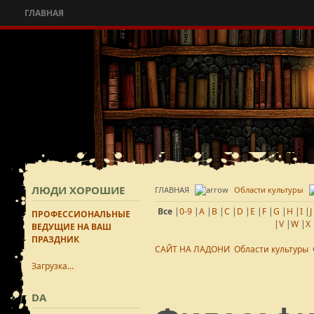
ГЛАВНАЯ
ЛЮДИ ХОРОШИЕ
ГЛАВНАЯ
Области культуры
Все
|
0-9
|
A
|
B
|
C
|
D
|
E
|
F
|
G
|
H
|
I
|
J
ПРОФЕССИОНАЛЬНЫЕ
|
V
|
W
|
X
ВЕДУЩИЕ НА ВАШ
ПРАЗДНИК
САЙТ НА ЛАДОНИ
Области культуры
Загрузка...
DA