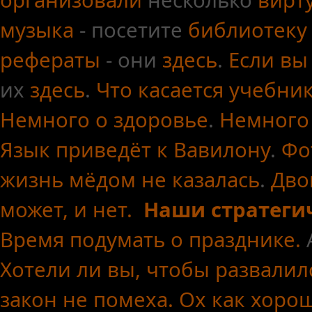
организовали
несколько
вирт
музыка
- посетите
библиотеку
рефераты
- они
здесь
.
Если вы
их
здесь
.
Что касается
учебни
Немного о здоровье
.
Немного
Язык приведёт к Вавилону
.
Фо
жизнь мёдом не казалась
.
Дво
может, и нет.
Наши стратеги
Время подумать о празднике.
Хотели ли вы, чтобы развалил
закон не помеха.
Ох как хоро