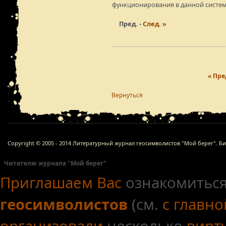
функционирования в данной систе
Пред. -
След. »
« Пре
Вернуться
Copyright © 2005 - 2014 Литературный журнал геосимволистов "Мой берег". Б
Читателю журнала "Мой берег"
Приглашаем Вас
ознакомиться
геосимволистов
(см.
с главн