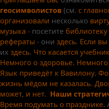
геосимволистов
(см.
с главн
организовали
несколько
вирт
музыка
- посетите
библиотеку
рефераты
- они
здесь
.
Если вы
их
здесь
.
Что касается
учебни
Немного о здоровье
.
Немного
Язык приведёт к Вавилону
.
Фо
жизнь мёдом не казалась
.
Дво
может, и нет.
Наши стратеги
Время подумать о празднике.