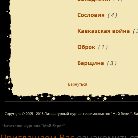
Сословия
( 4 )
Кавказская война
( 
Оброк
( 1 )
Барщина
( 3 )
Вернуться
Copyright © 2005 - 2015 Литературный журнал геосимволистов "Мой берег". Б
Читателю журнала "Мой берег"
Приглашаем Вас
ознакомиться