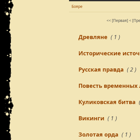
Бояре
<< [Первая]
< [Пр
Древляне
( 1 )
Исторические исто
Русская правда
( 2 )
Повесть временных
Куликовская битва
Викинги
( 1 )
Золотая орда
( 1 )