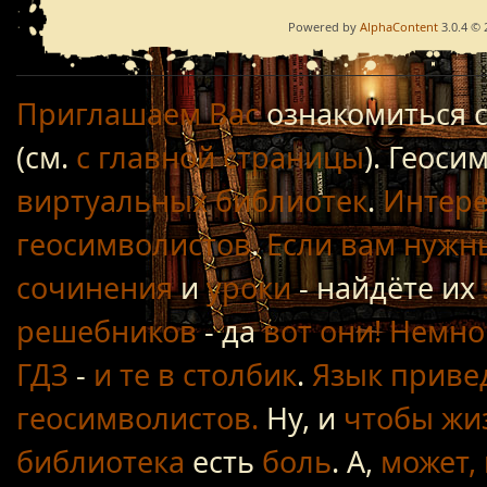
Powered by
AlphaContent
3.0.4 © 
Приглашаем Вас
ознакомиться 
(см.
с главной страницы
). Геос
виртуальных библиотек
.
Интере
геосимволистов
.
Если вам нужн
сочинения
и
уроки
- найдёте их
решебников
- да
вот они!
Немно
ГДЗ
-
и те в столбик
.
Язык приве
геосимволистов.
Ну, и
чтобы жиз
библиотека
есть
боль
. А,
может, 