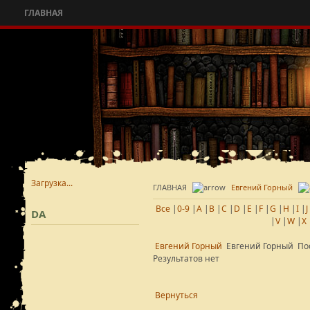
ГЛАВНАЯ
Загрузка...
ГЛАВНАЯ
Евгений Горный
Все
|
0-9
|
A
|
B
|
C
|
D
|
E
|
F
|
G
|
H
|
I
|
J
DA
|
V
|
W
|
X
Евгений Горный
Евгений Горный
Пос
Результатов нет
Вернуться