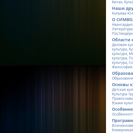
Китая
,
Куль
Наши дру
Копьева Ю
О СИМВО
Авангарди
Литература
Постмодер
Области 
Деловая ку
культура
,
Ку
культура
,
М
культура
,
По
культура
,
Со
Философия 
Образов
Образован
Основы к
Детская кул
Культура тр
Православн
Языки куль
Особенно
Особенност
Программ
Возникнове
Коммуникат