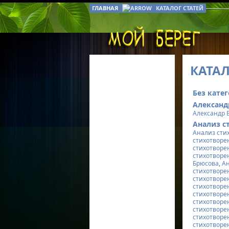
ГЛАВНАЯ
КАТАЛОГ СТАТЕЙ
КАТАЛ
Без кате
Александ
Александр 
Анализ с
Анализ сти
стихотворе
стихотворе
стихотворе
Брюсова
,
А
стихотворе
стихотворе
стихотворе
стихотворе
стихотворе
стихотворе
стихотворе
стихотворе