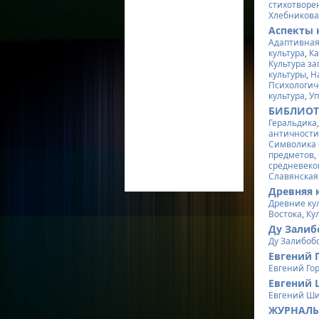
стихотворе
Хлебников
Аспекты 
Адаптивная
культура
,
Ка
Культура за
культуры
,
Н
Психологич
культура
,
Уп
БИБЛИОТ
Геральдика
античност
Символика
предметов
,
средневеко
Славянская
Древняя 
Древние ку
Востока
,
Ку
Ду Залиб
Ду Залибоб
Евгений 
Евгений Го
Евгений
Евгений Ш
ЖУРНАЛЫ