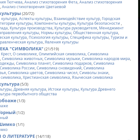
ния Тютчева
,
Анализ стихотворения Фета
,
Анализ стихотворения
а
,
Анализ стихотворения Цветаевой
культуры
(20/72)
 культура
,
Аспекты культуры
,
Взаимодействие культур
,
Городская
тегории культуры
,
Компоненты культуры
,
Культура безопасности
,
пада
,
Культура производства
,
Культура руководителя
,
Менеджмент
аправления культуры
,
Нормы культуры
,
Общественная культура
,
еская культура
,
Психология культуры
,
Специфика культуры
,
Туризм и
равленческая культура
,
Явления культуры
ЕКА "СИМВОЛИКА"
(21/519)
,
Крест
,
О символике
,
Олимпийская символика
,
Символика
и
,
Символика животных
,
Символика музыки
,
Символика народов мира
,
 одежды
,
Символика планет
,
Символика подарков
,
Символика
Символика России
,
Символика сновидений
,
Символика
вья
,
Символика цветов
,
Символика чисел
,
Символы знаки
,
 символика
,
Христианская символика
,
Языческая символика
культура
(5/3)
льтуры
,
Древняя культура
,
Истоки культуры
,
Культура Древнего
льтура первобытного общества
обоаже
(1/3)
оаже
Горный
(1/2)
рный
 Шимко
(1/1)
имко
 О ЛИТЕРАТУРЕ
(14/118)