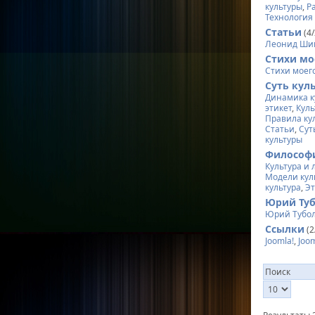
культуры
,
Р
Технология
Статьи
(4/
Леонид Ши
Стихи мо
Стихи моег
Суть кул
Динамика к
этикет
,
Куль
Правила ку
Статьи
,
Сут
культуры
Философ
Культура и
Модели кул
культура
,
Эт
Юрий Ту
Юрий Тубо
Ссылки
(2
Joomla!
,
Joo