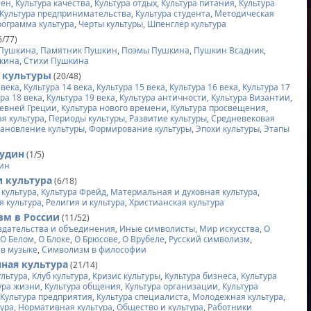
мен
,
Культура качества
,
Культура отдых
,
Культура питания
,
Культура
Культура предпринимательства
,
Культура студента
,
Методическая
ограмма культура
,
Черты культуры
,
Шпенглер культура
6/77)
 Пушкина
,
Памятник Пушкин
,
Поэмы Пушкина
,
Пушкин Всадник
,
шкина
,
Стихи Пушкина
 культуры
(20/48)
 века
,
Культура 14 века
,
Культура 15 века
,
Культура 16 века
,
Культура 17
ра 18 века
,
Культура 19 века
,
Культура античности
,
Культура Византии
,
ревней Греции
,
Культура нового времени
,
Культура просвещения
,
я культура
,
Периоды культуры
,
Развитие культуры
,
Средневековая
тановление культуры
,
Формирование культуры
,
Эпохи культуры
,
Этапы
гудин
(1/5)
дин
и культура
(6/18)
 культура
,
Культура Фрейд
,
Материальная и духовная культура
,
я культура
,
Религия и культура
,
Христианская культура
м в России
(11/52)
здательства и объединения
,
Иные символисты
,
Мир искусства
,
О
,
О Белом
,
О Блоке
,
О Брюсове
,
О Врубеле
,
Русский символизм
,
в музыке
,
Символизм в философии
ная культура
(21/14)
ультура
,
Клуб культура
,
Кризис культуры
,
Культура бизнеса
,
Культура
ура жизни
,
Культура общения
,
Культура организации
,
Культура
,
Культура предприятия
,
Культура специалиста
,
Молодежная культура
,
тура
,
Нормативная культура
,
Общество и культура
,
Работники