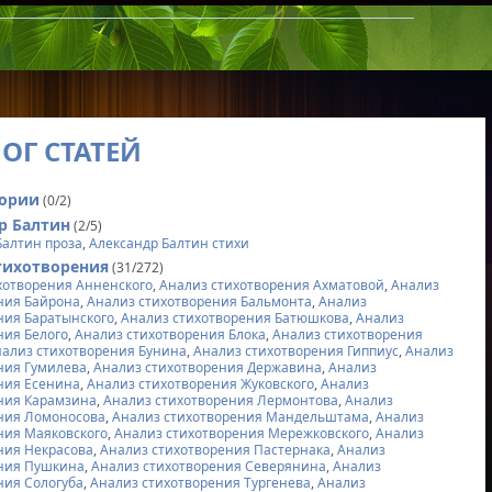
ОГ СТАТЕЙ
гории
(0/2)
р Балтин
(2/5)
Балтин проза
,
Александр Балтин стихи
тихотворения
(31/272)
хотворения Анненского
,
Анализ стихотворения Ахматовой
,
Анализ
ния Байрона
,
Анализ стихотворения Бальмонта
,
Анализ
ния Баратынского
,
Анализ стихотворения Батюшкова
,
Анализ
ния Белого
,
Анализ стихотворения Блока
,
Анализ стихотворения
нализ стихотворения Бунина
,
Анализ стихотворения Гиппиус
,
Анализ
ния Гумилева
,
Анализ стихотворения Державина
,
Анализ
ния Есенина
,
Анализ стихотворения Жуковского
,
Анализ
ния Карамзина
,
Анализ стихотворения Лермонтова
,
Анализ
ния Ломоносова
,
Анализ стихотворения Мандельштама
,
Анализ
ния Маяковского
,
Анализ стихотворения Мережковского
,
Анализ
ния Некрасова
,
Анализ стихотворения Пастернака
,
Анализ
ния Пушкина
,
Анализ стихотворения Северянина
,
Анализ
ния Сологуба
,
Анализ стихотворения Тургенева
,
Анализ