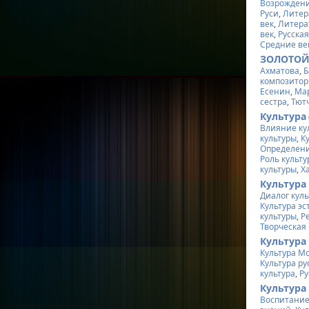
Возрожден
Руси
,
Литер
век
,
Литера
век
,
Русская
Средние ве
ЗОЛОТО
Ахматова
,
Б
композито
Есенин
,
Ма
сестра
,
Тют
Культура
Влияние ку
культуры
,
К
Определени
Роль культ
культуры
,
Х
Культура
Диалог куль
Культура эс
культуры
,
Р
Творческая 
Культура
Культура М
Культура ру
культура
,
Ру
Культура
Воспитание