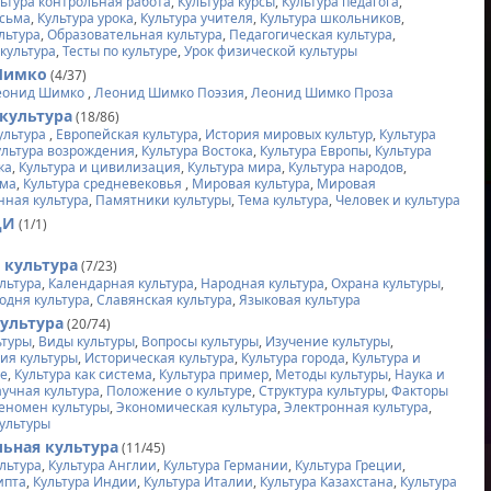
льтура контрольная работа
,
Культура курсы
,
Культура педагога
,
исьма
,
Культура урока
,
Культура учителя
,
Культура школьников
,
льтура
,
Образовательная культура
,
Педагогическая культура
,
культура
,
Тесты по культуре
,
Урок физической культуры
Шимко
(4/37)
еонид Шимко
,
Леонид Шимко Поэзия
,
Леонид Шимко Проза
культура
(18/86)
ультура
,
Европейская культура
,
История мировых культур
,
Культура
ультура возрождения
,
Культура Востока
,
Культура Европы
,
Культура
ка
,
Культура и цивилизация
,
Культура мира
,
Культура народов
,
има
,
Культура средневековья
,
Мировая культура
,
Мировая
нная культура
,
Памятники культуры
,
Тема культура
,
Человек и культура
ЩИ
(1/1)
 культура
(7/23)
льтура
,
Календарная культура
,
Народная культура
,
Охрана культуры
,
одня культура
,
Славянская культура
,
Языковая культура
культура
(20/74)
ьтуры
,
Виды культуры
,
Вопросы культуры
,
Изучение культуры
,
ия культуры
,
Историческая культура
,
Культура города
,
Культура и
ие
,
Культура как система
,
Культура пример
,
Методы культуры
,
Наука и
учная культура
,
Положение о культуре
,
Структура культуры
,
Факторы
еномен культуры
,
Экономическая культура
,
Электронная культура
,
ультуры
ьная культура
(11/45)
льтура
,
Культура Англии
,
Культура Германии
,
Культура Греции
,
ипта
,
Культура Индии
,
Культура Италии
,
Культура Казахстана
,
Культура