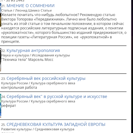
1 - 30 из 2443
МНЕНИЕ О СОМНЕНИИ
21.
Статьи / Леонид Шимко Статьи
Желаете почитать что-нибудь любопытное? Рекомендую статью
Виктора Топорова «Передвижники». Лично мне было любопытно
узнать из этой статьи о том печальном положении, в котором сейчас
находятся российские литературные подписные издания, о понятии
«рукопожатности», которого большинство изданий придерживается, о
позиции газеты «Литературная Россия», не «рукопожатной» в
принципе.
Культурная антропология
22.
Наука и культура / Исследования культуры
"Техника тела" Марсель Мосс
Серебряный век российской культуры
23.
Культура России / Культура серебряного века
контрольная работа
Серебряный век" в русской культуре и искусстве
24.
Культура России / Культура серебряного века
реферат
СРЕДНЕВЕКОВАЯ КУЛЬТУРА ЗАПАДНОЙ ЕВРОПЫ
25.
Развитие культуры / Средневековая культура