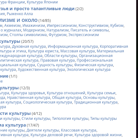
тура Франции
,
Культура Японии
зья и просто талантливые люди
(2/2)
лия
,
Рыженко Алла
ЛИЗМЕ И ОКОЛО
(14/85)
зм
,
Акмеизм
,
Имажинизм
,
Импрессионизм
,
Конструктивизм
,
Кубизм
,
 о журналах
,
Модернизм
,
Натурализм
,
Писатель и символы
,
низм
,
Столпы символизма
,
Футуризм
,
Экспрессионизм
культуры
(20/57)
льтура
,
Духовная культура
,
Информационная культура
,
Корпоративная
льтура и этика
,
Культура юриста
,
Массовая культура
,
Материальная
еждународная культура
,
Области культуры
,
Организационная
литическая культура
,
Правовая культура
,
Профессиональная
циальная культура
,
Сущность культуры
,
Физическая культура
,
культура
,
Художественная культура
,
Экологическая культура
ание
(1/1)
ие
ультуры
(12/3)
ьтура
,
Культура здоровья
,
Культура отношений
,
Культура семьи
,
уда
,
Нравственная культура
,
Общая культура
,
Основы культуры
,
ая культура
,
Социологическая культура
,
Традиционная культура
,
тура
сти культуры
(4/12)
и культуры
,
Стили культуры
,
Типология культуры
,
Типы культуры
а культура
(17/47)
ние культуры
,
Деятели культуры
,
Классовая культура
,
ивная культура
,
Культура деловой речи
,
Культура здоровой жизни
,