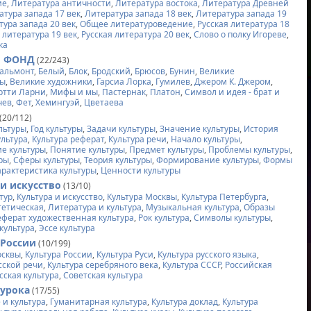
ие
,
Литература античности
,
Литература востока
,
Литература Древней
атура запада 17 век
,
Литература запада 18 век
,
Литература запада 19
тура запада 20 век
,
Общее литературоведение
,
Русская литература 18
 литература 19 век
,
Русская литература 20 век
,
Слово о полку Игореве
,
ка
Й ФОНД
(22/243)
альмонт
,
Белый
,
Блок
,
Бродский
,
Брюсов
,
Бунин
,
Великие
ры
,
Великие художники
,
Гарсиа Лорка
,
Гумилев
,
Джером К. Джером
,
ртти Ларни
,
Мифы и мы
,
Пастернак
,
Платон
,
Символ и идея - брат и
чев
,
Фет
,
Хемингуэй
,
Цветаева
(20/112)
льтуры
,
Год культуры
,
Задачи культуры
,
Значение культуры
,
История
ультура
,
Культура реферат
,
Культура речи
,
Начало культуры
,
е культуры
,
Понятие культуры
,
Предмет культуры
,
Проблемы культуры
,
уры
,
Сферы культуры
,
Теория культуры
,
Формирование культуры
,
Формы
арактеристика культуры
,
Ценности культуры
 и искусство
(13/10)
тур
,
Культура и искусство
,
Культура Москвы
,
Культура Петербурга
,
тетическая
,
Литература и культура
,
Музыкальная культура
,
Образы
еферат художественная культура
,
Рок культура
,
Символы культуры
,
культура
,
Эссе культура
 России
(10/199)
осквы
,
Культура России
,
Культура Руси
,
Культура русского языка
,
сской речи
,
Культура серебряного века
,
Культура СССР
,
Российская
сская культура
,
Советская культура
 урока
(17/55)
 и культура
,
Гуманитарная культура
,
Культура доклад
,
Культура