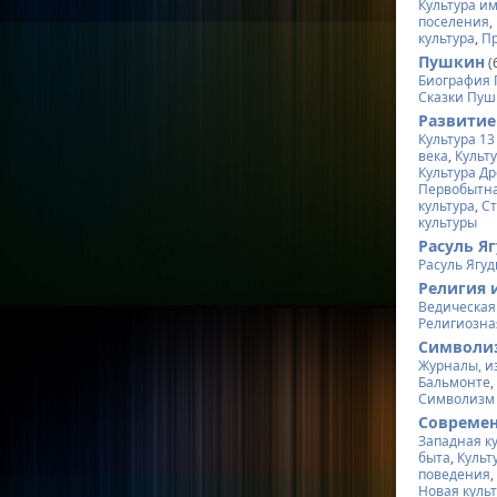
Культура и
поселения
,
культура
,
Пр
Пушкин
(
Биография
Сказки Пу
Развитие
Культура 13
века
,
Культу
Культура Д
Первобытна
культура
,
С
культуры
Расуль Я
Расуль Ягу
Религия 
Ведическая
Религиозна
Символиз
Журналы, и
Бальмонте
Символизм 
Современ
Западная к
быта
,
Культ
поведения
Новая куль