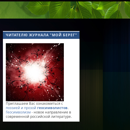
ЧИТАТЕЛЮ ЖУРНАЛА "МОЙ БЕРЕГ"
Приглашаем Вас ознакомиться с
поэзией и прозой
геосимволистов
.
Геосимволизм
- новое направление в
современной российской литературе.