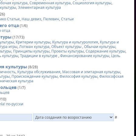
абочая культура
,
Современная культура
,
Социология культуры
,
 культуры
,
Элементарная культура
26)
мко Статьи
,
Наш девиз
,
Пелевин
,
Статьи
его отца
(1/6)
о отца
ьтуры
(17/73)
ультуры
,
Критерии культуры
,
Культура и культурология
,
Культура и
тура игры
,
Лотман культура
,
Объект культуры
,
Обычаи культуры
,
льтуры
,
Принципы культуры
,
Проекты культуры
,
Содержание культуры
,
ь культуры
,
Традиции в культуре
,
Финансирование культуры
,
Цель
ия культуры
(8/28)
 личность
,
Культура обслуживания
,
Массовая и элитарная культуры
,
ьтуры
,
Происхождение культуры
,
Философия культуры
,
Философская
ническая культура
больцев
(1/7)
льцев
/10)
mla! по-русски
#