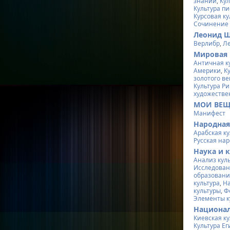
знаний
,
Ку
Культура п
Курсовая ку
Сочинение 
Леонид 
Верлибр
,
Л
Мировая 
Античная к
Америки
,
К
золотого ве
Культура Р
художестве
МОИ ВЕ
Манифест
Народная
Арабская ку
Русская нар
Наука и 
Анализ кул
Исследован
образован
культура
,
На
культуры
,
Ф
Элементы к
Национал
Киевская ку
Культура Ег