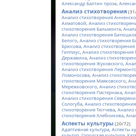
Александр Балтин проза
,
Алекса
Анализ стихотворения
(31
Анализ стихотворения Анненско
Ахматовой
,
Анализ стихотворен
стихотворения Бальмонта
,
Анали
Анализ стихотворения Батюшко
Белого
,
Анализ стихотворения Б
Брюсова
,
Анализ стихотворения
Гиппиус
,
Анализ стихотворения 
Державина
,
Анализ стихотворен
стихотворения Жуковского
,
Анал
Анализ стихотворения Лермонт
Ломоносова
,
Анализ стихотвор
стихотворения Маяковского
,
Ана
Мережковского
,
Анализ стихотв
стихотворения Пастернака
,
Анал
Анализ стихотворения Северян
Сологуба
,
Анализ стихотворения
стихотворения Тютчева
,
Анализ 
стихотворения Хлебникова
,
Ана
Аспекты культуры
(20/72)
Адаптивная культура
,
Аспекты к
культур
,
Городская культура
,
Кат