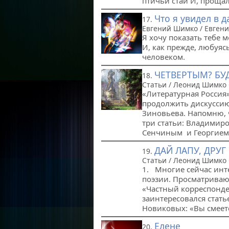
птичьи стаи И, прощал
Что я увидел в д
17.
Евгений Шимко / Евген
Я хочу показать тебе 
И, как прежде, любуя
человеком.
ЧЕТВЕРТЫМ? БУ
18.
Статьи / Леонид Шимко
«Литературная Россия
продолжить дискуссию
Зиновьева. Напомню, 
три статьи: Владими
Сенчиным и Георгием 
ДАЙ ЛАПУ, ДРУГ
19.
Статьи / Леонид Шимко
1. Многие сейчас инт
поэзии. Просматрива
«Частный корреспонде
заинтересовался стат
Новиковых: «Вы смеет
Елене
20.