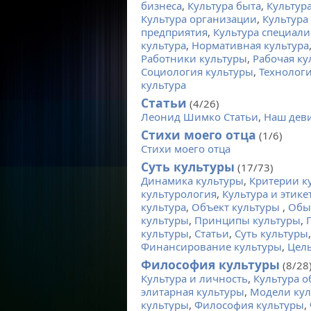
бизнеса
,
Культура быта
,
Культур
Культура организации
,
Культура
предприятия
,
Культура специали
культура
,
Нормативная культура
Работники культуры
,
Рабочая ку
Социология культуры
,
Технологи
культура
Статьи
(4/26)
Леонид Шимко Статьи
,
Наш дев
Стихи моего отца
(1/6)
Стихи моего отца
Суть культуры
(17/73)
Динамика культуры
,
Критерии к
культурология
,
Культура и этике
культура
,
Объект культуры
,
Обы
культуры
,
Принципы культуры
,
культуры
,
Статьи
,
Суть культуры
Финансирование культуры
,
Цель
Философия культуры
(8/28
Культура и личность
,
Культура 
элитарная культуры
,
Модели кул
культуры
,
Философия культуры
,