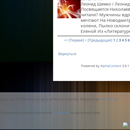
Леонид Шимко / Леонид
Посвящается Николаев
читали? Мужчины вдру
мечтают На Новодмитр
колени, Пылко склони
Еленой Из «Лит
<< [Первая]
< [Предыдущая]
1
2
3
4
5
6
Вернуться
Powered by
AlphaContent
3.0.1
Copyright © 2005 moy-bereg.ru All Rights Reserved. Designed by
Neotron ltd.
Предлагаем теплоизоляционные
sip панели
по доступной цене.