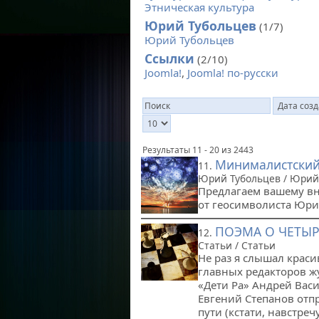
Этническая культура
Юрий Тубольцев
(1/7)
Юрий Тубольцев
Ссылки
(2/10)
Joomla!
,
Joomla! по-русски
Результаты 11 - 20 из 2443
Минималистский
11.
Юрий Тубольцев / Юрий
Предлагаем вашему в
от геосимволиста Юри
ПОЭМА О ЧЕТЫР
12.
Статьи / Статьи
Не раз я слышал краси
главных редакторов ж
«Дети Ра» Андрей Вас
Евгений Степанов отп
пути (кстати, навстре