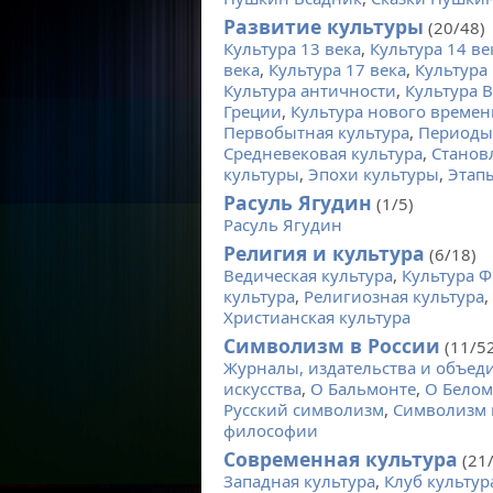
Развитие культуры
(20/48)
Культура 13 века
,
Культура 14 ве
века
,
Культура 17 века
,
Культура 
Культура античности
,
Культура 
Греции
,
Культура нового времен
Первобытная культура
,
Периоды
Средневековая культура
,
Станов
культуры
,
Эпохи культуры
,
Этап
Расуль Ягудин
(1/5)
Расуль Ягудин
Религия и культура
(6/18)
Ведическая культура
,
Культура 
культура
,
Религиозная культура
,
Христианская культура
Символизм в России
(11/52
Журналы, издательства и объед
искусства
,
О Бальмонте
,
О Белом
Русский символизм
,
Символизм 
философии
Современная культура
(21/
Западная культура
,
Клуб культур