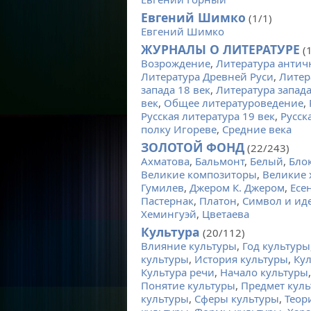
Евгений Шимко
(1/1)
Евгений Шимко
ЖУРНАЛЫ О ЛИТЕРАТУРЕ
(
Возрождение
,
Литература антич
Литература Древней Руси
,
Литер
запада 18 век
,
Литература запада
век
,
Общее литературоведение
,
Русская литература 19 век
,
Русск
полку Игореве
,
Средние века
ЗОЛОТОЙ ФОНД
(22/243)
Ахматова
,
Бальмонт
,
Белый
,
Бло
Великие композиторы
,
Великие
Гумилев
,
Джером К. Джером
,
Есе
Пастернак
,
Платон
,
Символ и идея
Хемингуэй
,
Цветаева
Культура
(20/112)
Влияние культуры
,
Год культуры
культуры
,
История культуры
,
Кул
Культура речи
,
Начало культуры
Понятие культуры
,
Предмет кул
культуры
,
Сферы культуры
,
Теор