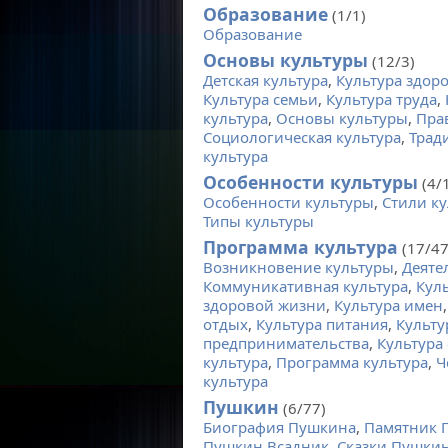
Образование
(1/1)
Образование
Основы культуры
(12/3)
Детская культура
,
Культура здор
Культура семьи
,
Культура труда
,
культура
,
Основы культуры
,
Пра
Социологическая культура
,
Трад
культура
Особенности культуры
(4/
Особенности культуры
,
Стили к
Типы культуры
Программа культура
(17/47
Возникновение культуры
,
Деяте
Коммуникативная культура
,
Кул
здоровой жизни
,
Культура имен
отдых
,
Культура питания
,
Культу
предпринимательства
,
Культура 
культура
,
Программа культура
,
Ч
культура
Пушкин
(6/77)
Биография Пушкина
,
Памятник 
Пушкин Всадник
,
Сказки Пушки