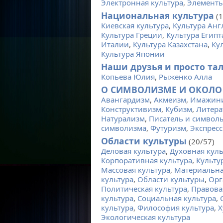
Электронная культура
,
Элементы
Национальная культура
(1
Киевская культура
,
Культура Анг
Культура Греции
,
Культура Египт
Италии
,
Культура Казахстана
,
Ку
Культура Японии
Наши друзья и просто та
Копьева Юлия
,
Рыженко Алла
О СИМВОЛИЗМЕ И ОКОЛО
Авангардизм
,
Акмеизм
,
Имажин
Конструктивизм
,
Кубизм
,
Литера
Натурализм
,
Писатель и символ
символизма
,
Футуризм
,
Экспрес
Области культуры
(20/57)
Деловая культура
,
Духовная куль
Корпоративная культура
,
Культу
Массовая культура
,
Материальна
культура
,
Области культуры
,
Орг
Политическая культура
,
Правова
культура
,
Социальная культура
,
культура
,
Философия культура
,
Х
Экологическая культура