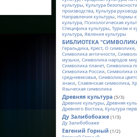
культуры
,
Культура безопасност
производства
,
Культура руковод
Направления культуры
,
Нормы к
культура
,
Психологическая куль
Специфика культуры
,
Туризм и к
культура
,
Явления культуры
БИБЛИОТЕКА "СИМВОЛИК
Геральдика
,
Крест
,
О символике
,
Символика античности
,
Символ
музыки
,
Символика народов ми
Символика планет
,
Символика п
Символика России
,
Символика 
средневековья
,
Символика цвет
знаки
,
Славянская символика
,
Хр
Языческая символика
Древняя культура
(5/3)
Древние культуры
,
Древняя куль
Древнего Востока
,
Культура пер
Ду Залибобоаже
(1/3)
Ду Залибобоаже
Евгений Горный
(1/2)
Евгений Горный