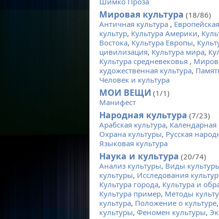
Шимко Проза
Мировая культура
(18/86)
Античная культура
,
Европейская
культур
,
Культура Америки
,
Куль
Востока
,
Культура Европы
,
Культ
цивилизация
,
Культура мира
,
Ку
Культура средневековья
,
Мирова
художественная культура
,
Памят
Человек и культура
МОИ ВЕЩИ
(1/1)
Манифест
Народная культура
(7/23)
Арабская культура
,
Календарная 
Охрана культуры
,
Русская народ
Языковая культура
Наука и культура
(20/74)
Анализ культуры
,
Виды культур
культуры
,
Исследования культу
Культура города
,
Культура и обр
Культура пример
,
Методы культ
культура
,
Положение о культуре
культуры
,
Феномен культуры
,
Эк