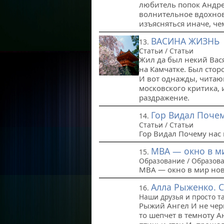
любитель попок Андре
волнительное вдохнов
изъясняться иначе, че
ВАСИНА ЖИЗНЬ
13.
Статьи / Статьи
Жил да был некий Вася
на Камчатке. Был стор
И вот однажды, читаю
московского критика, 
раздражение.
Гор Видал Почем
14.
Статьи / Статьи
Гор Видал Почему нас
MBA — окно в м
15.
Образование / Образов
MBA — окно в мир но
Алла Рыженко. С
16.
Наши друзья и просто т
Рыжий Ангел И не чер
то шепчет в темноту А