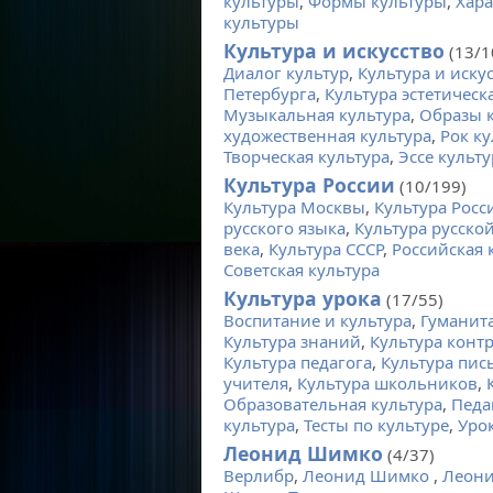
культуры
,
Формы культуры
,
Хара
культуры
Культура и искусство
(13/1
Диалог культур
,
Культура и иску
Петербурга
,
Культура эстетическ
Музыкальная культура
,
Образы 
художественная культура
,
Рок ку
Творческая культура
,
Эссе культу
Культура России
(10/199)
Культура Москвы
,
Культура Росс
русского языка
,
Культура русско
века
,
Культура СССР
,
Российская 
Советская культура
Культура урока
(17/55)
Воспитание и культура
,
Гуманита
Культура знаний
,
Культура конт
Культура педагога
,
Культура пис
учителя
,
Культура школьников
,
Образовательная культура
,
Педа
культура
,
Тесты по культуре
,
Уро
Леонид Шимко
(4/37)
Верлибр
,
Леонид Шимко
,
Леони