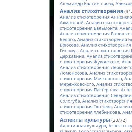
Александр Балтин проза
,
Алекса
Анализ стихотворения
(31
Анализ стихотворения Анненско
Ахматовой
,
Анализ стихотворен
стихотворения Бальмонта
,
Анали
Анализ стихотворения Батюшко
Белого
,
Анализ стихотворения Б
Брюсова
,
Анализ стихотворения
Гиппиус
,
Анализ стихотворения 
Державина
,
Анализ стихотворен
стихотворения Жуковского
,
Анал
Анализ стихотворения Лермонт
Ломоносова
,
Анализ стихотвор
стихотворения Маяковского
,
Ана
Мережковского
,
Анализ стихотв
стихотворения Пастернака
,
Анал
Анализ стихотворения Северян
Сологуба
,
Анализ стихотворения
стихотворения Тютчева
,
Анализ 
стихотворения Хлебникова
,
Ана
Аспекты культуры
(20/72)
Адаптивная культура
,
Аспекты к
культур
,
Городская культура
,
Кат