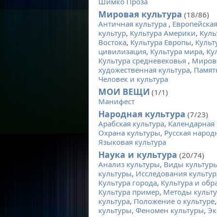
Шимко Проза
Мировая культура
(18/86)
Античная культура
,
Европейская
культур
,
Культура Америки
,
Куль
Востока
,
Культура Европы
,
Культ
цивилизация
,
Культура мира
,
Ку
Культура средневековья
,
Мирова
художественная культура
,
Памят
Человек и культура
МОИ ВЕЩИ
(1/1)
Манифест
Народная культура
(7/23)
Арабская культура
,
Календарная 
Охрана культуры
,
Русская народ
Языковая культура
Наука и культура
(20/74)
Анализ культуры
,
Виды культур
культуры
,
Исследования культу
Культура города
,
Культура и обр
Культура пример
,
Методы культ
культура
,
Положение о культуре
культуры
,
Феномен культуры
,
Эк