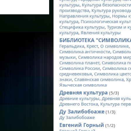
культуры
,
Культура безопасност
производства
,
Культура руковод
Направления культуры
,
Нормы к
культура
,
Психологическая куль
Специфика культуры
,
Туризм и к
культура
,
Явления культуры
БИБЛИОТЕКА "СИМВОЛИК
Геральдика
,
Крест
,
О символике
,
Символика античности
,
Символ
музыки
,
Символика народов ми
Символика планет
,
Символика п
Символика России
,
Символика 
средневековья
,
Символика цвет
знаки
,
Славянская символика
,
Хр
Языческая символика
Древняя культура
(5/3)
Древние культуры
,
Древняя куль
Древнего Востока
,
Культура пер
Ду Залибобоаже
(1/3)
Ду Залибобоаже
Евгений Горный
(1/2)
Евгений Горный