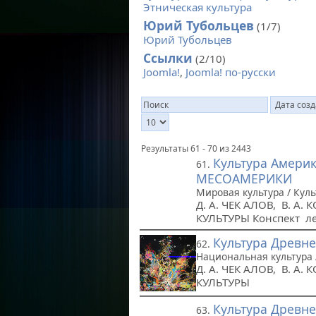
Этническая культура
Юрий Тубольцев
(1/7)
Юрий Тубольцев
Ссылки
(2/10)
Joomla!
,
Joomla! по-русски
Результаты 61 - 70 из 2443
Культура Амери
61.
МЕСОАМЕРИКИ
Мировая культура / Кул
Д. А. ЧЕК АЛОВ, В. 
КУЛЬТУРЫ Конспект л
Культура Древн
62.
Национальная культура 
Д. А. ЧЕК АЛОВ, В. 
КУЛЬТУРЫ
Культура Древне
63.