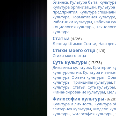
бизнеса
,
Культура быта
,
Культур
Культура организации
,
Культура
предприятия
,
Культура специали
культура
,
Нормативная культура
Работники культуры
,
Рабочая ку
Социология культуры
,
Технологи
культура
Статьи
(4/26)
Леонид Шимко Статьи
,
Наш дев
Стихи моего отца
(1/6)
Стихи моего отца
Суть культуры
(17/73)
Динамика культуры
,
Критерии к
культурология
,
Культура и этике
культура
,
Объект культуры
,
Обы
культуры
,
Принципы культуры
,
культуры
,
Статьи
,
Суть культуры
Финансирование культуры
,
Цель
Философия культуры
(8/28
Культура и личность
,
Культура 
элитарная культуры
,
Модели кул
культуры
,
Философия культуры
,