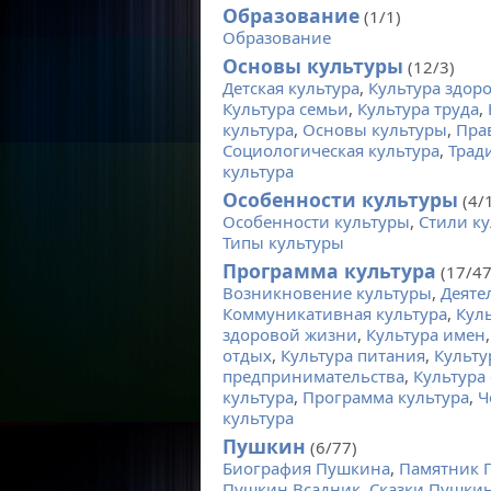
Образование
(1/1)
Образование
Основы культуры
(12/3)
Детская культура
,
Культура здор
Культура семьи
,
Культура труда
,
культура
,
Основы культуры
,
Пра
Социологическая культура
,
Трад
культура
Особенности культуры
(4/
Особенности культуры
,
Стили к
Типы культуры
Программа культура
(17/47
Возникновение культуры
,
Деяте
Коммуникативная культура
,
Кул
здоровой жизни
,
Культура имен
отдых
,
Культура питания
,
Культу
предпринимательства
,
Культура 
культура
,
Программа культура
,
Ч
культура
Пушкин
(6/77)
Биография Пушкина
,
Памятник 
Пушкин Всадник
,
Сказки Пушки