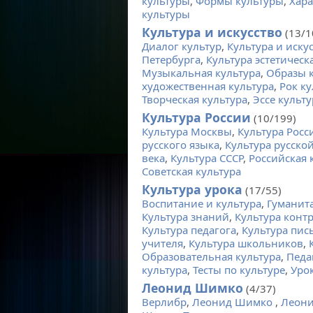
культуры
,
Формы культуры
,
Хара
культуры
Культура и искусство
(13/1
Диалог культур
,
Культура и иску
Петербурга
,
Культура эстетическ
Музыкальная культура
,
Образы 
художественная культура
,
Рок ку
Творческая культура
,
Эссе культу
Культура России
(10/199)
Культура Москвы
,
Культура Росс
русского языка
,
Культура русско
века
,
Культура СССР
,
Российская 
Советская культура
Культура урока
(17/55)
Воспитание и культура
,
Гуманита
Культура знаний
,
Культура конт
Культура педагога
,
Культура пис
учителя
,
Культура школьников
,
Образовательная культура
,
Педа
культура
,
Тесты по культуре
,
Уро
Леонид Шимко
(4/37)
Верлибр
,
Леонид Шимко
,
Леони