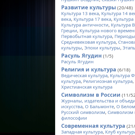
Развитие культуры
(20/48)
Культура 13 века
,
Культура 14 ве
века
,
Культура 17 века
,
Культура 
Культура античности
,
Культура 
Греции
,
Культура нового времен
Первобытная культура
,
Периоды
Средневековая культура
,
Станов
культуры
,
Эпохи культуры
,
Этап
Расуль Ягудин
(1/5)
Расуль Ягудин
Религия и культура
(6/18)
Ведическая культура
,
Культура 
культура
,
Религиозная культура
,
Христианская культура
Символизм в России
(11/52
Журналы, издательства и объед
искусства
,
О Бальмонте
,
О Белом
Русский символизм
,
Символизм 
философии
Современная культура
(21/
Западная культура
,
Клуб культур