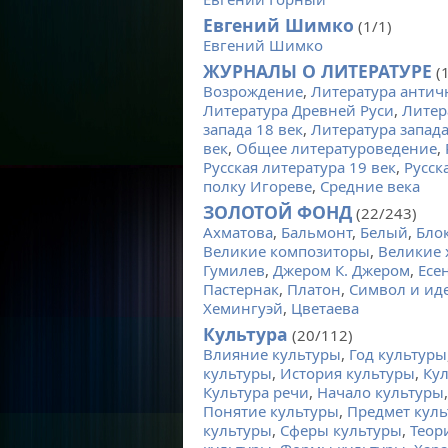
Евгений Шимко
(1/1)
Евгений Шимко
ЖУРНАЛЫ О ЛИТЕРАТУРЕ
(
Возрождение
,
Литература антич
Литература Древней Руси
,
Литер
запада 18 век
,
Литература запада
век
,
Общее литературоведение
,
Русская литература 19 век
,
Русск
полку Игореве
,
Средние века
ЗОЛОТОЙ ФОНД
(22/243)
Ахматова
,
Бальмонт
,
Белый
,
Бло
Великие композиторы
,
Великие
Гумилев
,
Джером К. Джером
,
Есе
Пастернак
,
Платон
,
Символ и идея
Хемингуэй
,
Цветаева
Культура
(20/112)
Влияние культуры
,
Год культуры
культуры
,
История культуры
,
Кул
Культура речи
,
Начало культуры
Понятие культуры
,
Предмет кул
культуры
,
Сферы культуры
,
Теор