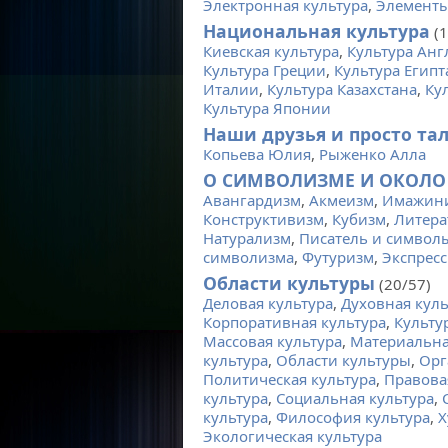
Электронная культура
,
Элементы
Национальная культура
(1
Киевская культура
,
Культура Анг
Культура Греции
,
Культура Египт
Италии
,
Культура Казахстана
,
Ку
Культура Японии
Наши друзья и просто та
Копьева Юлия
,
Рыженко Алла
О СИМВОЛИЗМЕ И ОКОЛО
Авангардизм
,
Акмеизм
,
Имажин
Конструктивизм
,
Кубизм
,
Литера
Натурализм
,
Писатель и символ
символизма
,
Футуризм
,
Экспрес
Области культуры
(20/57)
Деловая культура
,
Духовная куль
Корпоративная культура
,
Культу
Массовая культура
,
Материальна
культура
,
Области культуры
,
Орг
Политическая культура
,
Правова
культура
,
Социальная культура
,
культура
,
Философия культура
,
Х
Экологическая культура