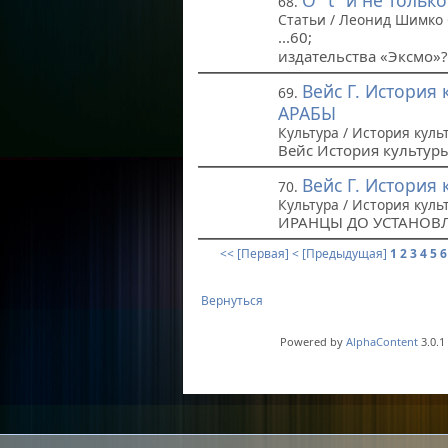
О "t" и не только
68.
Статьи / Леонид Шимко
...60; 1. 
издательства «Эксмо»? 
Вейс Г. История
69.
АРАБЫ
Культура / История куль
Вейс История культур
Вейс Г. История
70.
Культура / История куль
ИРАНЦЫ ДО УСТАНОВ
<< [Первая]
< [Предыдущая]
1
2
3
4
5
6
Вернуться
Powered by
AlphaContent
3.0.1